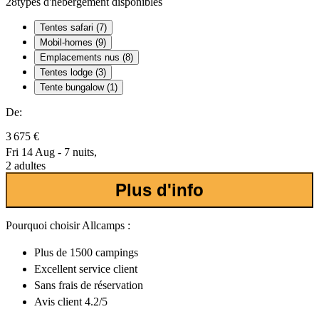
28
types d'hébergement disponibles
Tentes safari (7)
Mobil-homes (9)
Emplacements nus (8)
Tentes lodge (3)
Tente bungalow (1)
De:
3 675 €
Fri 14 Aug - 7 nuits,
2 adultes
Plus d'info
Pourquoi choisir Allcamps :
Plus de
1500 campings
Excellent
service client
Sans frais de réservation
Avis client 4.2/5