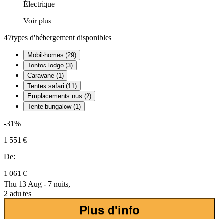
Électrique
Voir plus
47
types d'hébergement disponibles
Mobil-homes (29)
Tentes lodge (3)
Caravane (1)
Tentes safari (11)
Emplacements nus (2)
Tente bungalow (1)
-31%
1 551 €
De:
1 061 €
Thu 13 Aug - 7 nuits,
2 adultes
Plus d'info