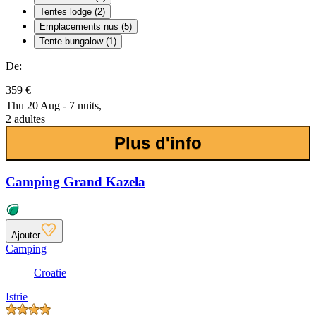
Tentes lodge (2)
Emplacements nus (5)
Tente bungalow (1)
De:
359 €
Thu 20 Aug - 7 nuits,
2 adultes
Plus d'info
Camping Grand Kazela
Ajouter
Camping
Croatie
Istrie