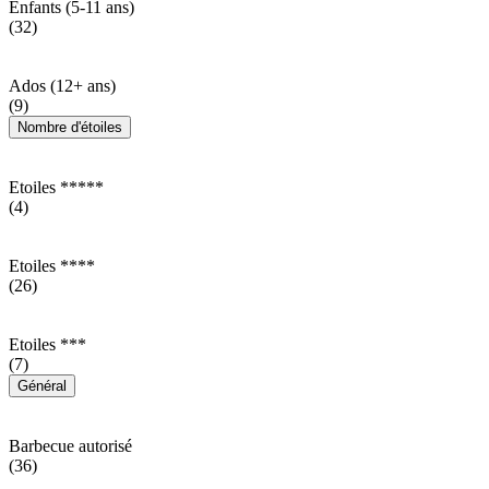
Enfants (5-11 ans)
(32)
Ados (12+ ans)
(9)
Nombre d'étoiles
Etoiles *****
(4)
Etoiles ****
(26)
Etoiles ***
(7)
Général
Barbecue autorisé
(36)