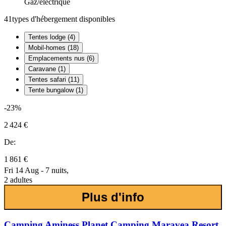
Gaz/électrique
41
types d'hébergement disponibles
Tentes lodge (4)
Mobil-homes (18)
Emplacements nus (6)
Caravane (1)
Tentes safari (11)
Tente bungalow (1)
-23%
2 424 €
De:
1 861 €
Fri 14 Aug - 7 nuits,
2 adultes
Plus d'info
Camping Aminess Planet Camping Maravea Resort