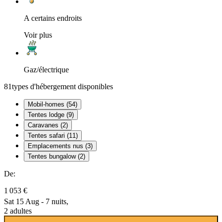
A certains endroits
Voir plus
Gaz/électrique
81
types d'hébergement disponibles
Mobil-homes (54)
Tentes lodge (9)
Caravanes (2)
Tentes safari (11)
Emplacements nus (3)
Tentes bungalow (2)
De:
1 053 €
Sat 15 Aug - 7 nuits,
2 adultes