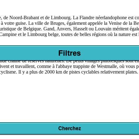
e, de Noord-Brabant et de Limbourg. La Flandre néerlandophone est con
à votre guise. La ville de Bruges, également appelée la Venise de la Be
uristique de Belgique. Gand, Anvers, Hasselt ou Louvain méritent égale
ampine et le Limbourg belge, toutes de belles régions où la nature est 
Filtres
nde chaîne de réserves naturelles. De petits villages pittoresques sont 
ent et travaillent, comme à l'abbaye trappiste de Westmalle, où vous po
 cyclisme. Il y a plus de 2000 km de pistes cyclables relativement plate
Cherchez