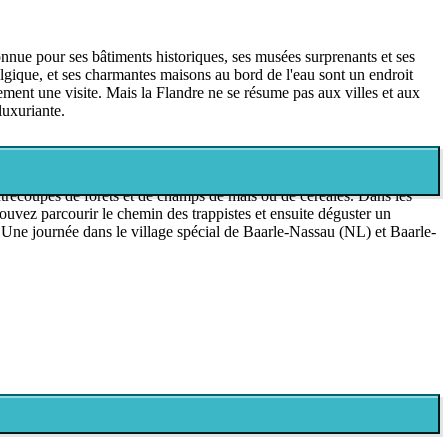
nue pour ses bâtiments historiques, ses musées surprenants et ses
lgique, et ses charmantes maisons au bord de l'eau sont un endroit
ment une visite. Mais la Flandre ne se résume pas aux villes et aux
luxuriante.
entrecoupés de forêts et de champs de maïs ou de céréales. Dans les
uvez parcourir le chemin des trappistes et ensuite déguster un
s. Une journée dans le village spécial de Baarle-Nassau (NL) et Baarle-