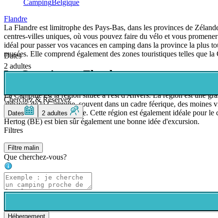
Camping
Belgique
Flandre
La Flandre est limitrophe des Pays-Bas, dans les provinces de Zéland
centres-villes uniques, où vous pouvez faire du vélo et vous promener 
idéal pour passer vos vacances en camping dans la province la plus to
musées. Elle comprend également des zones touristiques telles que la C
Dates
2 adultes
La Campine en Flandre
La Campine est la région située à l'est d'Anvers. La région est une gra
Cherchez & Réservez
abbayes de la Campine, souvent dans un cadre féerique, des moines viv
délicieux verre de trappiste. Cette région est également idéale pour le
Dates
2 adultes
Hertog (BE) est bien sûr également une bonne idée d'excursion.
Filtres
Filtre malin
Que cherchez-vous?
Hébergement