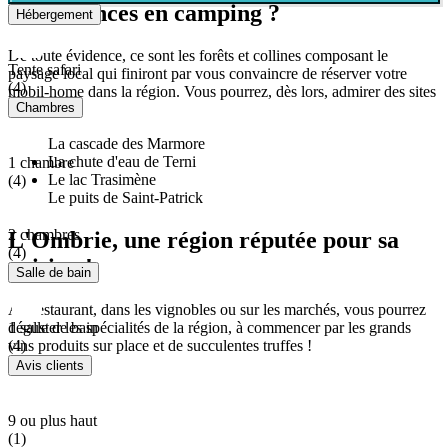
des vacances en camping ?
Hébergement
De toute évidence, ce sont les forêts et collines composant le
Tente safari
paysage local qui finiront par vous convaincre de réserver votre
(4)
mobil-home dans la région. Vous pourrez, dès lors, admirer des sites
Chambres
uniques :
La cascade des Marmore
La chute d'eau de Terni
1 chambre
Le lac Trasimène
(4)
Le puits de Saint-Patrick
2 chambres
L'Ombrie, une région réputée pour sa
(4)
cuisine !
Salle de bain
Au restaurant, dans les vignobles ou sur les marchés, vous pourrez
déguster les spécialités de la région, à commencer par les grands
1 salle de bain
vins produits sur place et de succulentes truffes !
(4)
Avis clients
9 ou plus haut
(1)