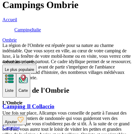
Campings Ombrie
Accueil
Camping
Italie
Ombrie
La région de l'Ombrie est réputée pour sa nature au charme
indéniable. Que vous soyez en ville, au cœur de votre camping de
luxe, à la fenêtre de votre mobil-home ou en visite, vous verrez cette
nature luxuriante partout. Ce cadre idyllique permet de se ressourcer,
4
résultats trouvés
seul ou en famille, avant de partir s'imprégner de l'ambiance
Le plus populaire
conviviale, sur fond d'histoire, des nombreux villages médiévaux
peuplant l'Ombrie.
À propos de l'Ombrie
Liste
Carte
L’Ombrie
Camping Il Collaccio
Une fois sur place, Allcamps vous conseille de partir à l'assaut des
plus beaux sentiers de randonnée qui vous guideront vers des
Ajouter
panoramas que vous n'oublierez pas de si tôt. À la suite de ce grand
Camping
bol d'air, vous aurez tout le loisir de visiter les petites et grandes