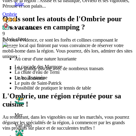
villes de la région : Assise et sa basilique, Orvieto et ses vignobles,
Italie
Pérouse et son palais...
Ombrie
Quels sont les atouts de l'Ombrie pour
des vacances en camping ?
Voir sur la carte
9
5 Avis client
De toute évidence, ce sont les forêts et collines composant le
paysage local qui finiront par vous convaincre de réserver votre
mobil-home dans la région. Vous pourrez, dès lors, admirer des sites
uniques :
Au cœur d'une nature luxuriante
La cascade des Marmore
Une grande piscine avec de nombreux transats
La chute d'eau de Terni
Le lac Trasimène
Un boulodrome
Le puits de Saint-Patrick
Possibilité de pratiquer le tennis de table
L'Ombrie, une région réputée pour sa
cuisine !
Mer
Au restaurant, dans les vignobles ou sur les marchés, vous pourrez
déguster les spécialités de la région, à commencer par les grands
Voir plus
vins produits sur place et de succulentes truffes !