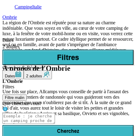
Camping
Italie
Ombrie
La région de l'Ombrie est réputée pour sa nature au charme
indéniable. Que vous soyez en ville, au cœur de votre camping de
luxe, à la fenêtre de votre mobil-home ou en visite, vous verrez cette
nature luxuriante partout. Ce cadre idyllique permet de se ressourcer,
Dates
seul ou en famille, avant de partir s'imprégner de l'ambiance
2 adultes
conviviale, sur fond d'histoire, des nombreux villages médiévaux
peuplant l'Ombrie.
Filtres
À propos de l'Ombrie
Cherchez & Réservez
Dates
2 adultes
L’Ombrie
Filtres
Une fois sur place, Allcamps vous conseille de partir à l'assaut des
plus beaux sentiers de randonnée qui vous guideront vers des
Filtre malin
panoramas que vous n'oublierez pas de si tôt. À la suite de ce grand
Que cherchez-vous?
bol d'air, vous aurez tout le loisir de visiter les petites et grandes
villes de la région : Assise et sa basilique, Orvieto et ses vignobles,
Pérouse et son palais...
Quels sont les atouts de l'Ombrie pour
Cherchez