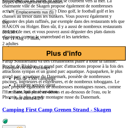
pittoresque, où les dunes de sable se courbent vers la mer. La
5
types d'hébergement disponibles
charmante ville de Skagen propose également de nombreuses
activités ludiques, telles que le Dino golf, le football golf et les
Emplacements nus (5)
chasses au trésor dans les bunkers. Vous pouvez également y
déguster des plats raffinés, par exemple dans des restaurants tels que
De:
HÅKON ou Holger. Bien sûr, il y a aussi de nombreux restaurants
de fruits de mer, et vous pouvez aussi déguster des plats danois
386,38 €
classiques comme le smørrebrød et les tartelettes.
Tue 11 Aug - 7 nuits,
2 adultes
Fårup Sommerland
Plus d'info
Fårup Sommerland va très certainement plaire à toute la famille.
Proche de Blokhus, ce grand parc d'attractions propose à la fois des
Pourquoi choisir Allcamps :
attractions sympas et un grand parc aquatique. Aquaparken, le plus
grand parc aquatique du Danemark, possède de nombreuses
Plus de
1500 campings
piscines, intérieures et extérieures, et de nombreux toboggans. Le
Excellent
service client
parc propose également de nombreuses montagnes russes, comme
Sans frais de réservation
l'Hurricane, qui passe au-dessus et au-dessous de l'eau, ou le
Phoenix, la plus grande montagne russe du Danemark.
Avis client 4.2/5
Camping First Camp Grenen Strand - Skagen