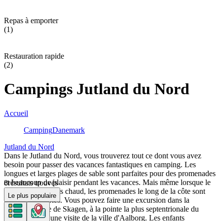
Repas à emporter
(1)
Restauration rapide
(2)
Campings Jutland du Nord
Accueil
Camping
Danemark
Jutland du Nord
Dans le Jutland du Nord, vous trouverez tout ce dont vous avez
besoin pour passer des vacances fantastiques en camping. Les
longues et larges plages de sable sont parfaites pour des promenades
et beaucoup de plaisir pendant les vacances. Mais même lorsque le
8
résultats trouvés
temps n'est pas très chaud, les promenades le long de la côte sont
Le plus populaire
toujours agréables. Vous pouvez faire une excursion dans la
charmante ville de Skagen, à la pointe la plus septentrionale du
Danemark, ou une visite de la ville d'Aalborg. Les enfants