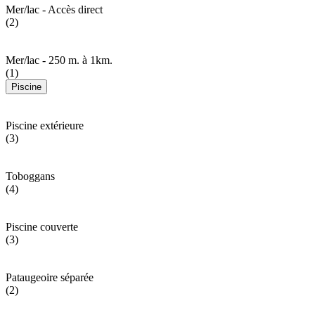
Mer/lac - Accès direct
(2)
Mer/lac - 250 m. à 1km.
(1)
Piscine
Piscine extérieure
(3)
Toboggans
(4)
Piscine couverte
(3)
Pataugeoire séparée
(2)