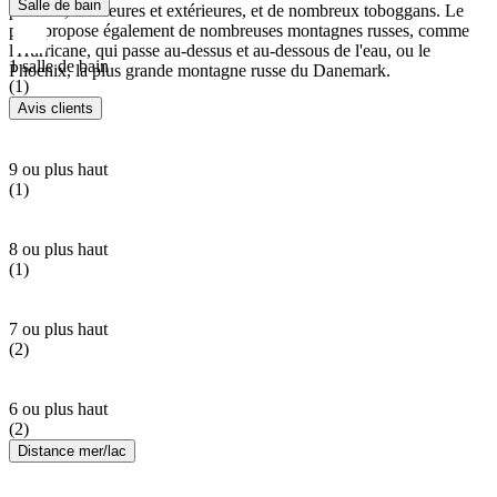
Salle de bain
piscines, intérieures et extérieures, et de nombreux toboggans. Le
parc propose également de nombreuses montagnes russes, comme
l'Hurricane, qui passe au-dessus et au-dessous de l'eau, ou le
1 salle de bain
Phoenix, la plus grande montagne russe du Danemark.
(1)
Avis clients
9 ou plus haut
(1)
8 ou plus haut
(1)
7 ou plus haut
(2)
6 ou plus haut
(2)
Distance mer/lac