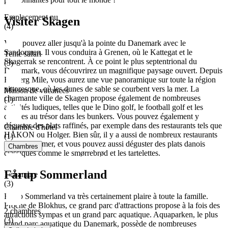
Emplacement nu
Visiter Skagen
(4)
Vous pouvez aller jusqu'à la pointe du Danemark avec le
Sandormen. Il vous conduira à Grenen, où le Kattegat et le
Tente safari
Skagerrak se rencontrent. À ce point le plus septentrional du
(3)
Danemark, vous découvrirez un magnifique paysage ouvert. Depuis
Råbjerg Mile, vous aurez une vue panoramique sur toute la région
pittoresque, où les dunes de sable se courbent vers la mer. La
Maison de vacances
charmante ville de Skagen propose également de nombreuses
(1)
activités ludiques, telles que le Dino golf, le football golf et les
chasses au trésor dans les bunkers. Vous pouvez également y
déguster des plats raffinés, par exemple dans des restaurants tels que
Chambre d'hôtel
HÅKON ou Holger. Bien sûr, il y a aussi de nombreux restaurants
(1)
de fruits de mer, et vous pouvez aussi déguster des plats danois
Chambres
classiques comme le smørrebrød et les tartelettes.
Fårup Sommerland
1 chambre
(3)
Fårup Sommerland va très certainement plaire à toute la famille.
Proche de Blokhus, ce grand parc d'attractions propose à la fois des
2 chambres
attractions sympas et un grand parc aquatique. Aquaparken, le plus
(3)
grand parc aquatique du Danemark, possède de nombreuses