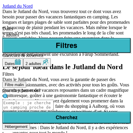
Jutland du Nord
Dans le Jutland du Nord, vous trouverez tout ce dont vous avez
besoin pour passer des vacances fantastiques en camping. Les
longues et larges plages de sable sont parfaites pour des promenades
et beaucoup de plaisir pendant les vacances. Mais même lorsque le
Dates
temps n'est pas très chaud, les promenades le long de la côte sont
2 adultes
toujours agréables. Vous pouvez faire une excursion dans la
charmante ville de Skagen, à la pointe la plus septentrionale du
Filtres
Danemark, ou une visite de la ville d'Aalborg. Les enfants
apprécieront certainement une excursion à Fårup Sommerland.
Cherchez & Réservez
Dates
2 adultes
Le séjour idéal dans le Jutland du Nord
Filtres
Dans le Jutland du Nord, vous avez la garantie de passer des
vacances passionnantes, avec des activités pour tous les goûts. Vous
Filtre malin
pourrez y passer des vacances reposantes dans un cadre magnifique
Que cherchez-vous?
et pittoresque, goûter à une gastronomie fantastique et écouter le
bruit des vagues. Vous pouvez également vous promener dans la
ville agréable de Skagen ou faire du shopping à Aalborg, où vous
pourrez visiter l'une des nombreuses expositions d'art. Si vous
voulez faire quelque chose pour toute la famille, allez à Fårup
Cherchez
Sommerland, au zoo d'Aalborg ou à l'Oceanium de la mer du Nord.
Hébergement
En d'autres termes : Dans le Jutland du Nord, il y a des expériences
passionnantes pour tout le monde !