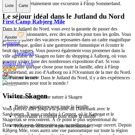
apprécieront certainement une excursion à Fårup Sommerland.
Liste
Carte
Le séjour idéal dans le Jutland du Nord
First Camp Rabjerg Mile
Dans le Jutland du Nord, vous avez la garantie de passer des
vacances passionnantes, avec des activités pour tous les goûts. Vous
Ajouter
pourrez y passer des vacances reposantes dans un cadre magnifique
Camping
et pittoresque, goûter à une gastronomie fantastique et écouter le
bruit des vagues. Vous pouvez également vous promener dans la
Danemark
ville agréable de Skagen ou faire du shopping à Aalborg, où vous
pourrez visiter l'une des nombreuses expositions d'art. Si vous
Jutland du Nord
voulez faire quelque chose pour toute la famille, allez à Fårup
Sommerland, au zoo d'Aalborg ou à l'Oceanium de la mer du Nord.
Voir sur la carte
En d'autres termes : Dans le Jutland du Nord, il y a des expériences
passionnantes pour tout le monde !
Visiter Skagen
Vacances en pleine nature à Skagen
Plaisirs aquatiques pour toute la famille
Vous pouvez aller jusqu'à la pointe du Danemark avec le
Sandormen. Il vous conduira à Grenen, où le Kattegat et le
Convivialité et confort pour toute la famille
Skagerrak se rencontrent. À ce point le plus septentrional du
Danemark, vous découvrirez un magnifique paysage ouvert. Depuis
Profitez de délicieux repas au restaurant
Råbjerg Mile, vous aurez une vue panoramique sur toute la région