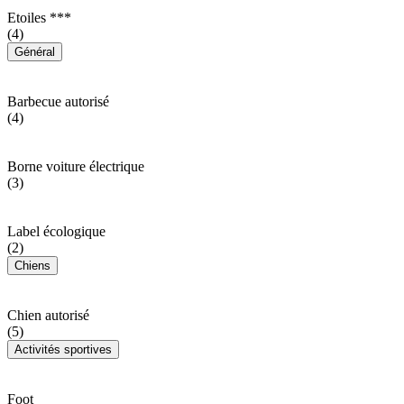
Etoiles ***
(4)
Général
Barbecue autorisé
(4)
Borne voiture électrique
(3)
Label écologique
(2)
Chiens
Chien autorisé
(5)
Activités sportives
Foot