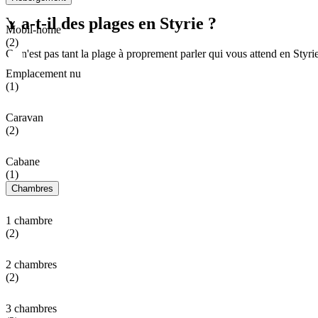
Y a-t-il des plages en Styrie ?
Mobil-home
(2)
Ce n'est pas tant la plage à proprement parler qui vous attend en Sty
Emplacement nu
(1)
Caravan
(2)
Cabane
(1)
Chambres
1 chambre
(2)
2 chambres
(2)
3 chambres