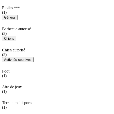
Etoiles ***
(1)
Général
Barbecue autorisé
(2)
Chiens
Chien autorisé
(2)
Activités sportives
Foot
(1)
Aire de jeux
(1)
Terrain multisports
(1)