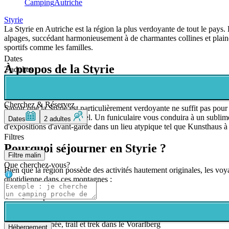
Camping
Autriche
Styrie
La Styrie en Autriche est la région la plus verdoyante de tout le pays.
alpages, succédant harmonieusement à de charmantes collines et plaines.
sportifs comme les familles.
Dates
À propos de la Styrie
2 adultes
La Styrie
Cherchez & Réservez
Savoir que la Styrie est particulièrement verdoyante ne suffit pas po
d'émerveillement perpétuel. Un funiculaire vous conduira à un sublime
Dates
2 adultes
d'expositions d'avant-garde dans un lieu atypique tel que Kunsthaus à
Filtres
Pourquoi séjourner en Styrie ?
Filtre malin
Que cherchez-vous?
Bien que la région possède des activités hautement originales, les voya
quotidienne dans ces montagnes :
Ski alpin
Randonnée sur le glacier du Dachstein
Via ferrata dans la gorge de Bärenschütz
Randonnée, trail et trek dans le Vorarlberg
Hébergement