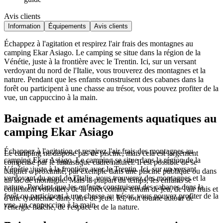
Avis clients
Information
Équipements
Avis clients
Échappez à l'agitation et respirez l'air frais des montagnes au
camping Ekar Asiago. Le camping se situe dans la région de la
Vénétie, juste à la frontière avec le Trentin. Ici, sur un versant
verdoyant du nord de l'Italie, vous trouverez des montagnes et la
nature. Pendant que les enfants construisent des cabanes dans la
forêt ou participent à une chasse au trésor, vous pouvez profiter de la
vue, un cappuccino à la main.
Baignade et aménagements aquatiques au
camping Ekar Asiago
Échappez à l'agitation et respirez l'air frais des montagnes au
Le camping ne dispose pas de piscine, mais cela est largement
camping Ekar Asiago. Le camping se situe dans la région de la
compensé par le fantastique cadre naturel. Il est possible de se
Vénétie, juste à la frontière avec le Trentin. Ici, sur un versant
baigner à proximité, par exemple dans une piscine publique ou dans
verdoyant du nord de l'Italie, vous trouverez des montagnes et la
un lac de montagne. Mais la plupart du temps, les enfants se
nature. Pendant que les enfants construisent des cabanes dans la
contentent volontiers de la forêt comme terrain de jeu, de l'air frais et
forêt ou participent à une chasse au trésor, vous pouvez profiter de la
d'une tyrolienne dans l'aire de jeux. Ici, tout tourne autour de
vue, un cappuccino à la main.
l'énergie fraîche, de l'espace et de la nature.