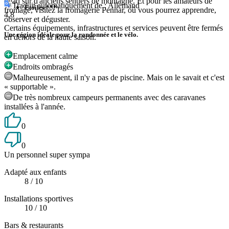
quad sur d'anciens sentiers de montagne. Et pour les amateurs de
Traduit automatiquement de : Allemand
Etoiles ***
fromage, visitez la fromagerie Pennar, où vous pourrez apprendre,
4.8
observer et déguster.
Certains équipements, infrastructures et services peuvent être fermés
Une région idéale pour la randonnée et le vélo.
en dehors de la haute saison.
Emplacement calme
Endroits ombragés
Malheureusement, il n'y a pas de piscine. Mais on le savait et c'est
« supportable ».
De très nombreux campeurs permanents avec des caravanes
installées à l'année.
0
0
Un personnel super sympa
Adapté aux enfants
8
/ 10
Installations sportives
10
/ 10
Bars & restaurants