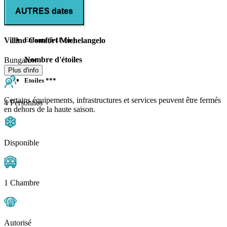
AUTRES dates
Enfants (0-4 ans)
Enfants (5-11 ans)
Villino Comfort Michelangelo
Nombre d'étoiles
Bungalow
Plus d'info
Etoiles ***
Certains équipements, infrastructures et services peuvent être fermés
4 Personnes
en dehors de la haute saison.
Disponible
1 Chambre
Autorisé