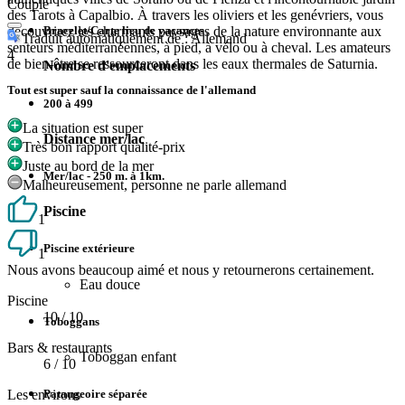
Couple
des Tarots à Capalbio. À travers les oliviers et les genévriers, vous
découvrirez les charmants paysages de la nature environnante aux
Bracelet/Carte lieu de vacances
Traduit automatiquement de : Allemand
senteurs méditerranéennes, à pied, à vélo ou à cheval. Les amateurs
4
de bien-être se ressourceront dans les eaux thermales de Saturnia.
Nombre d'emplacements
Tout est super sauf la connaissance de l'allemand
200 à 499
La situation est super
Distance mer/lac
Très bon rapport qualité-prix
Juste au bord de la mer
Mer/lac - 250 m. à 1km.
Malheureusement, personne ne parle allemand
Piscine
1
Piscine extérieure
1
Nous avons beaucoup aimé et nous y retournerons certainement.
Eau douce
Piscine
10
/ 10
Toboggans
Bars & restaurants
Toboggan enfant
6
/ 10
Pataugeoire séparée
Les environs