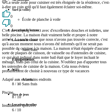
La seule zone pour cuisiner est très éloignée de la résidence, c'est-
à-dire un coin grill qu'il faut également éclairer soi-même.
Surf (à voile)
0
École de planche à voile
0
Location de bateau
C'est un camping correct avec d'excellentes douches et toilettes, une
belle piscine. La maison était vraiment belle et propre à notre
arrivée. La seule chose que nous n'avons pas trouvée correcte, c'est
Location de canoë
qu'à aucun moment nous n'avons été informés qu'il ne serait pas
possible de cuisiner à la maison. La maison n'était équipée d'aucune
Sans frais
sorte de plaques de cuisson, de vaisselle ou d'ustensiles de cuisine,
ce qui était indiqué dans notre bail était que le loyer incluait le
Equipements
ménage, mais pas celui de la cuisine. N'oubliez pas d'apporter tous
les ustensiles de cuisine de la maison. Cela nous évitera
WiFi
probablement de choisir à nouveau ce type de vacances
Adapté aux enfants
A certains endroits
8
/ 10
Sans frais
Piscine
Aire de jeux
8
/ 10
Location de vélos
Installations sportives
6
/ 10