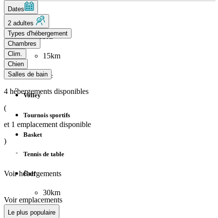
Dates
Tennis
2 adultes
Types d'hébergement
Équitation
Chambres
Clim.
15km
Chien
Salles de bain
Tir-à-l'arc
4
hébergements disponibles
Volley
(
Tournois sportifs
et
1
emplacement disponible
Basket
)
Tennis de table
Voir hébergements
Golf
30km
Voir emplacements
Animation
Le plus populaire