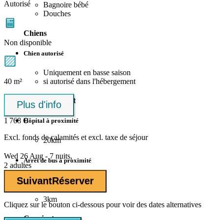
Autorisé
Bagnoire bébé
Douches
Chiens
Non disponible
Chien autorisé
Uniquement en basse saison
40 m²
si autorisé dans l'hébergement
Environnement
Plus d'info
1 768 €
Hôpital à proximité
Excl.
fonds de calamités
et excl. taxe de séjour
20km
Wed 26 Aug - 7 nuits,
Arrêt de bus à proximité
2 adultes
Suivant
Réserver
Arrêt de train à proximité
3km
Cliquez sur le bouton ci-dessous pour voir des dates alternatives
Convient aux