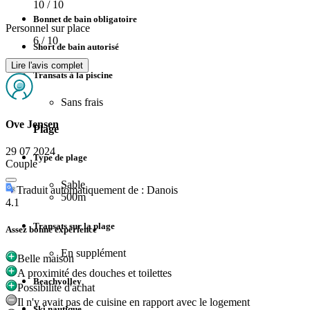
10
/ 10
Bonnet de bain obligatoire
Personnel sur place
6
/ 10
Short de bain autorisé
Lire l'avis complet
Transats à la piscine
Sans frais
Ove Jensen
Plage
29 07 2024
Type de plage
Couple
Sable
Traduit automatiquement de : Danois
500m
4.1
Transats sur la plage
Assez bonne expérience
En supplément
Belle maison
A proximité des douches et toilettes
Beachvolley
Possibilité d'achat
Il n'y avait pas de cuisine en rapport avec le logement
Ski nautique