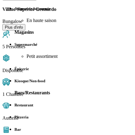
Animation la journée
Villino Superior Leonardo
En haute saison
Bungalow
Plus d'info
Magasins
Supermarché
5 Personnes
Petit assortiment
Épicerie
Disponible
Kiosque/Non-food
Bars/Restaurants
1 Chambre
Restaurant
Pizzeria
Autorisé
Bar