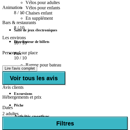
Vélos pour adultes
Animation
Vélos pour enfants
8
/ 10
Chaises enfant
En supplément
Bars & restaurants
8
/ 10
Salle de jeux électroniques
Les environs
Distributeur de billets
10
/ 10
Personnel sur place
Port
10
/ 10
Rampe pour bateau
Lire l'avis complet
1km
Voir tous les avis
Médecin disponible
Avis clients
Excursions
Hébergements et prix
Pêche
Dates
2 adultes
Activités sportives
Filtres
Foot