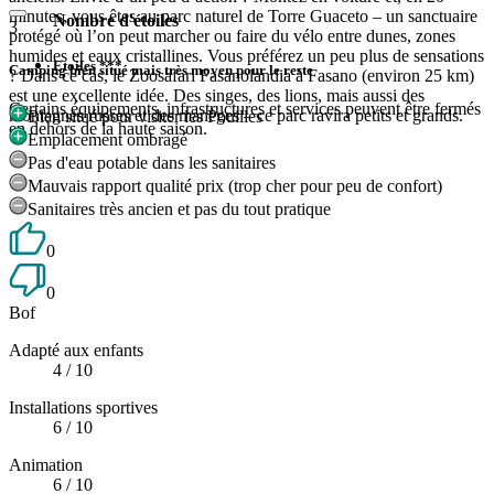
minutes, vous êtes au parc naturel de Torre Guaceto – un sanctuaire
Nombre d'étoiles
3
protégé où l’on peut marcher ou faire du vélo entre dunes, zones
humides et eaux cristallines. Vous préférez un peu plus de sensations
Etoiles ***
Camping bien situé mais très moyen pour le reste
? Dans ce cas, le Zoosafari Fasanolandia à Fasano (environ 25 km)
est une excellente idée. Des singes, des lions, mais aussi des
Certains équipements, infrastructures et services peuvent être fermés
montagnes russes et des manèges – ce parc ravira petits et grands.
Bien situé pour visiter les Pouilles
en dehors de la haute saison.
Emplacement ombragé
Pas d'eau potable dans les sanitaires
Mauvais rapport qualité prix (trop cher pour peu de confort)
Sanitaires très ancien et pas du tout pratique
0
0
Bof
Adapté aux enfants
4
/ 10
Installations sportives
6
/ 10
Animation
6
/ 10