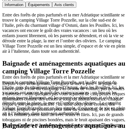
Information
Équipements
Avis clients
Entre des forêts de pins parfumés et la mer Adriatique scintillante se
trouve le camping Village Torre Pozzelle, sur la côte sud-est de
l’Italie, près du charmant village d’Ostuni, dans les Pouilles. Ici, les
vacances ont encore le goût des vraies vacances : un lieu où les
enfants jouent librement, où les parents se détendent, et où la vie se
déroule entre la plage, la mer et l’ombre des oliviers. Le camping
Village Torre Pozzelle est un lieu simple, d’espace et de vie en plein
air à l’italienne, dans toute son authenticité.
Baignade et aménagements aquatiques au
camping Village Torre Pozzelle
Entre des forêts de pins parfumés et la mer Adriatique scintillante se
trouve le camping Village Torre Pozzelle, sur la côte sud-est de
Depuis votre hébergement, rejoignez la mer à pied – la plage se
l’Italie, près du charmant village d’Ostuni, dans les Pouilles. Ici, les
trouve juste à côté du camping. Pas besoin de voiture, pas de routes
vacances ont encore le goût des vraies vacances : un lieu où les
à traverser : seuls quelques pas vous séparent de cinq petites criques
enfants jouent librement, où les parents se détendent, et où la vie se
dissimulées comme des trésors le long du littoral rocheux. Chaque
déroule entre la plage, la mer et l’ombre des oliviers. Le camping
crique a son propre caractère : du sable doux pour creuser, des
Village Torre Pozzelle est un lieu simple, d’espace et de vie en plein
rochers peuplés de poissons pour faire du snorkeling, et des bassins
air à l’italienne, dans toute son authenticité.
où les enfants jouent sans fin avec seaux et filets. Ici, pas de grands
toboggans ni de piscines bondées, mais le bruit apaisant des vagues,
Baignade et aménagements aquatiques au
les rires d’enfants et la chaleur du soleil sur votre peau. Tandis que