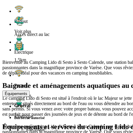
Partout
Voir plus
Accès direct au lac
Électrique
1.5km
Bienvenue au Camping Lido di Sesto à Sesto Calende, une station balnéa
passionnantes dans la magnifique province de Varèse. Que vous rêviez d
de départ idéal pour des vacances en camping inoubliables.
Baignade et aménagements aquatiques au c
Partout
Équipements
Voir plus
Le camping Lido di Sesto est situé à l'endroit où le lac Majeur se jette 
entretenus situés directement au bord de l'eau ou vous détendre au bo
Général
sans permis. Si vous venez avec votre propre bateau, vous pouvez accos
est parfait pour passer des journées de jeux et de détente au bord de l'
Électrique
Barbecue autorisé
Équipements et services du camping Lido d
Bienvenue au Camping Lido di Sesto à Sesto Calende, une station balnéa
Électrique
passionnantes dans la magnifique province de Varèse. Que vous rêviez d