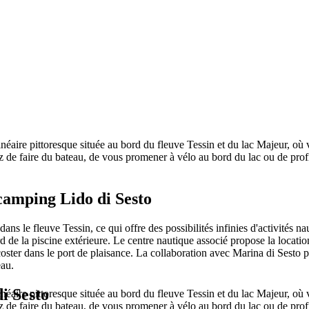
ire pittoresque située au bord du fleuve Tessin et du lac Majeur, où vo
e faire du bateau, de vous promener à vélo au bord du lac ou de profite
amping Lido di Sesto
dans le fleuve Tessin, ce qui offre des possibilités infinies d'activités n
rd de la piscine extérieure. Le centre nautique associé propose la loca
ter dans le port de plaisance. La collaboration avec Marina di Sesto pe
eau.
i Sesto
ire pittoresque située au bord du fleuve Tessin et du lac Majeur, où vo
e faire du bateau, de vous promener à vélo au bord du lac ou de profite