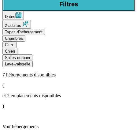
Filtres
Dates
2 adultes
Types d'hébergement
Chambres
Clim.
Chien
Salles de bain
Lave-vaisselle
7
hébergements disponibles
(
et
2
emplacements disponibles
)
Voir hébergements