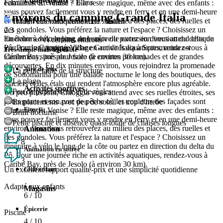
Famille avec enfants < 6 ans
éclatantes. Et Venise ? Elle reste magique, même avec des enfants :
vous pouvez facilement vous y rendre en ferry et en une demi-heure
Environs du camping Grande Italia
WiFi
environ, vous vous retrouverez au milieu des places, des ruelles et
Traduit automatiquement de : Italien
des gondoles. Vous préférez la nature et l'espace ? Choisissez un
2.3
itinéraire à vélo le long de la côte ou partez en direction du delta du
En dehors du camping, une nouvelle excursion vous attend chaque
A certains endroits
Pô. Pour une journée riche en activités aquatiques, rendez-vous à
jour, car le Camping Village Grande Italia à Sottomarina est
A régler
Très simple mais agréable
Caribe Bay, près de Jesolo (à environ 30 km).
idéalement situé pour faire de courtes promenades et de grandes
découvertes. En dix minutes environ, vous rejoindrez la promenade
Aire de jeux
La petite taille de la structure
de Sottomarina pour une balade nocturne le long des boutiques, des
La plage
glaciers et des étals qui rendent l'atmosphère encore plus agréable.
Activités sportives
Peu de paperasserie et de règles
Un peu plus loin, Chioggia vous attend avec ses ruelles étroites, ses
petits ponts et son port de pêche où les couleurs des façades sont
Emplacements avec peu de soleil et trop d'herbe
Fitness
éclatantes. Et Venise ? Elle reste magique, même avec des enfants :
Bruit nocturne
vous pouvez facilement vous y rendre en ferry et en une demi-heure
Petite piscine et absence quasi-totale de chaises longues
environ, vous vous retrouverez au milieu des places, des ruelles et
Animation
des gondoles. Vous préférez la nature et l'espace ? Choisissez un
8
itinéraire à vélo le long de la côte ou partez en direction du delta du
Animation en soirée
Pô. Pour une journée riche en activités aquatiques, rendez-vous à
3
Caribe Bay, près de Jesolo (à environ 30 km).
Club enfant
Un excellent rapport qualité-prix et une simplicité quotidienne
Adapté aux enfants
Magasins
6
/ 10
Épicerie
Piscine
4
/ 10