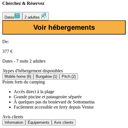
Cherchez & Réservez
Dates
2 adultes
Voir hébergements
De:
377 €
Dates - 7 nuits 2 adultes
3
types d'hébergement disponibles
Mobile home (6)
Bungalow (1)
Pitch (2)
Points forts du camping
Accès direct à la plage
Grande piscine et pataugeoire séparée
À quelques pas du boulevard de Sottomarina
Facilement accessible en ferry depuis Venise
Avis clients
Information
Équipements
Avis clients