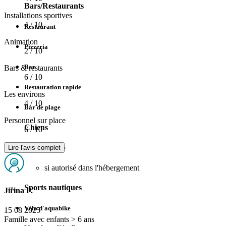
Bars/Restaurants
Installations sportives
4
/ 10
Restaurant
Animation
Pizzeria
2
/ 10
Bar
Bars & restaurants
6
/ 10
Restauration rapide
Les environs
4
/ 10
Bar de plage
Personnel sur place
Chiens
6
/ 10
Lire l'avis complet
Chien autorisé
si autorisé dans l'hébergement
Sports nautiques
Jiřina P.
Vélo d'aquabike
15 08 2025
Famille avec enfants > 6 ans