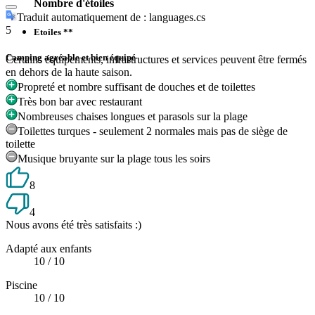
Nombre d'étoiles
Traduit automatiquement de : languages.cs
5
Etoiles **
Camping agréable et bien équipé
Certains équipements, infrastructures et services peuvent être fermés
en dehors de la haute saison.
Propreté et nombre suffisant de douches et de toilettes
Très bon bar avec restaurant
Nombreuses chaises longues et parasols sur la plage
Toilettes turques - seulement 2 normales mais pas de siège de
toilette
Musique bruyante sur la plage tous les soirs
8
4
Nous avons été très satisfaits :)
Adapté aux enfants
10
/ 10
Piscine
10
/ 10