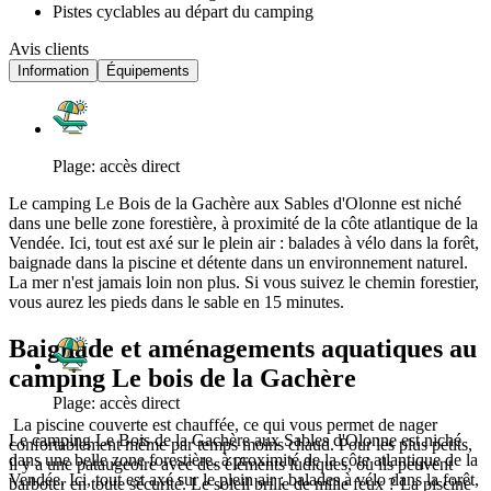
Pistes cyclables au départ du camping
Avis clients
Information
Équipements
Plage: accès direct
Le camping Le Bois de la Gachère aux Sables d'Olonne est niché
dans une belle zone forestière, à proximité de la côte atlantique de la
Vendée. Ici, tout est axé sur le plein air : balades à vélo dans la forêt,
baignade dans la piscine et détente dans un environnement naturel.
La mer n'est jamais loin non plus. Si vous suivez le chemin forestier,
vous aurez les pieds dans le sable en 15 minutes.
Baignade et aménagements aquatiques au
camping Le bois de la Gachère
Plage: accès direct
La piscine couverte est chauffée, ce qui vous permet de nager
Le camping Le Bois de la Gachère aux Sables d'Olonne est niché
confortablement même par temps moins chaud. Pour les plus petits,
dans une belle zone forestière, à proximité de la côte atlantique de la
il y a une pataugeoire avec des éléments ludiques, où ils peuvent
Vendée. Ici, tout est axé sur le plein air : balades à vélo dans la forêt,
barboter en toute sécurité. Le soleil brille de mille feux ? La piscine