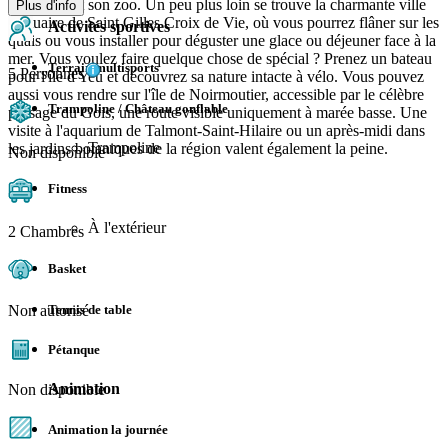
boutiques et son zoo. Un peu plus loin se trouve la charmante ville
Plus d'info
portuaire de Saint Gilles Croix de Vie, où vous pourrez flâner sur les
Activités sportives
quais ou vous installer pour déguster une glace ou déjeuner face à la
mer. Vous voulez faire quelque chose de spécial ? Prenez un bateau
Terrain multisports
5 Personnes
pour l'île d'Yeu et découvrez sa nature intacte à vélo. Vous pouvez
aussi vous rendre sur l'île de Noirmoutier, accessible par le célèbre
Trampoline / Château gonflable
passage du Gois, une route visible uniquement à marée basse. Une
visite à l'aquarium de Talmont-Saint-Hilaire ou un après-midi dans
Trampoline
les jardins botaniques de la région valent également la peine.
Non disponible
Fitness
À l'extérieur
2 Chambres
Basket
Tennis de table
Non autorisé
Pétanque
Animation
Non disponible
Animation la journée