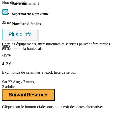
Non disponible
Environnement
Supermarché à proximité
35 m²
Nombre d'étoiles
Plus d'info
Etoiles ****
Certains équipements, infrastructures et services peuvent être fermés
509 €
en dehors de la haute saison.
-19%
412 €
Excl.
fonds de calamités
et excl. taxe de séjour
Sat 22 Aug - 7 nuits,
2 adultes
Suivant
Réserver
Cliquez sur le bouton ci-dessous pour voir des dates alternatives