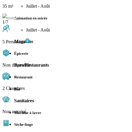
35 m²
Juillet - Août
Animation en soirée
1/7
Juillet - Août
Magasins
5 Personnes
Épicerie
Non disponible
Bars/Restaurants
Restaurant
2 Chambres
Bar
Sanitaires
Non autorisé
Machine à laver
Sèche-linge