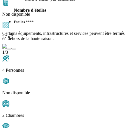
Nombre d'étoiles
Non disponible
Etoiles ****
Certains équipements, infrastructures et services peuvent être fermés
27 m²
en dehors de la haute saison.
1/3
4 Personnes
Non disponible
2 Chambres