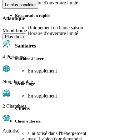
Horaire d'ouverture limité
Le plus populaire
Restauration rapide
Atlantique
Uniquement en haute saison
Mobil-home
Horaire d'ouverture limité
Plus d'info
Sanitaires
4 Personnes
Machine à laver
En supplément
Non disponible
Sèche-linge
En supplément
2 Chambres
Chiens
Chien autorisé
Autorisé
si autorisé dans l'hébergement
max. 1 chien (sur demande)