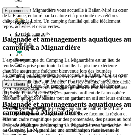
3km
Le camping La Mignardière vous accueille à Ballan-Miré au cœur
Équipements
de la France, entouré par la nature et à proximité des célèbres
châteaux de la Loire. Un camping familial qui allie idéalement
Général
repos, activités et découvertes.
A certains endroits
Barbecue autorisé
Baignade et aménagements aquatiques au
Voir plus
camping La Mignardière
Gaz
Distance
L'espace aquatique du Camping La Mignardière est un lieu de
Gaz
rendez-vous prisé pour toute la famille. La piscine extérieure
chauffée assure une fraîcheur bienvenue lors des journées
Lac
Le camping La Mignardière vous accueille à Ballan-Miré au cœur
ensoleillées, tandis que la piscine couverte permet de profiter de la
750m
de la France, entouré par la nature et à proximité des célèbres
baignade quelle que soit la météo. Pour les enfants, un espace dédié
Avis clients
châteaux de la Loire. Un camping familial qui allie idéalement
avec des jeux d'eau et un toboggan garantit de nombreuses heures
Emplacements
8
repos, activités et découvertes.
de plaisir. Pendant ce temps, les parents profitent de l'atmosphère
Score total des avis pour
relaxante autour des bassins tout en gardant un œil sur leurs enfants.
167
Baignade et aménagements aquatiques au
Camping La Mignardière
En dehors du camping, le paysage aquatique naturel de la Loire
camping La Mignardière
Ville/Village
vous attend à environ 2 kilomètres. Le fleuve façonne la région et
offre un cadre magnifique pour des promenades, des pauses au bord
Piscine
de l'eau ou des excursions actives le long des rives. Vous vivez ainsi
8
/ 10
3km
L'espace aquatique du Camping La Mignardière est un lieu de
au Camping La Mignardière une combinaison réussie entre le
rendez-vous prisé pour toute la famille. La piscine extérieure
Les environs