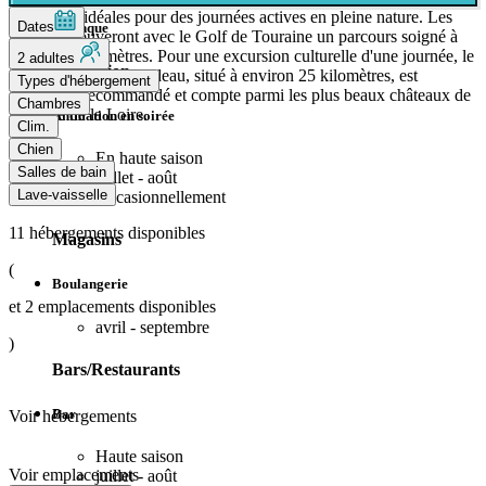
conditions idéales pour des journées actives en pleine nature. Les
Dates
Pétanque
golfeurs trouveront avec le Golf de Touraine un parcours soigné à
environ 4 kilomètres. Pour une excursion culturelle d'une journée, le
2 adultes
Animation
château d'Azay-le-Rideau, situé à environ 25 kilomètres, est
Types d'hébergement
également recommandé et compte parmi les plus beaux châteaux de
Chambres
la vallée de la Loire.
Animation en soirée
Clim.
Chien
En haute saison
Salles de bain
juillet - août
Lave-vaisselle
Occasionnellement
11
hébergements disponibles
Magasins
(
Boulangerie
et
2
emplacements disponibles
avril - septembre
)
Bars/Restaurants
Bar
Voir hébergements
Haute saison
Voir emplacements
juillet - août