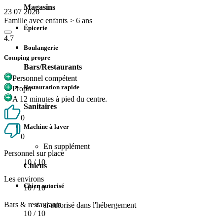
Magasins
23 07 2026
Famille avec enfants > 6 ans
Épicerie
4.7
Boulangerie
Comping propre
Bars/Restaurants
Personnel compétent
Restauration rapide
Propre
A 12 minutes à pied du centre.
Sanitaires
0
Machine à laver
0
En supplément
Personnel sur place
10
/ 10
Chiens
Les environs
Chien autorisé
10
/ 10
Bars & restaurants
si autorisé dans l'hébergement
10
/ 10