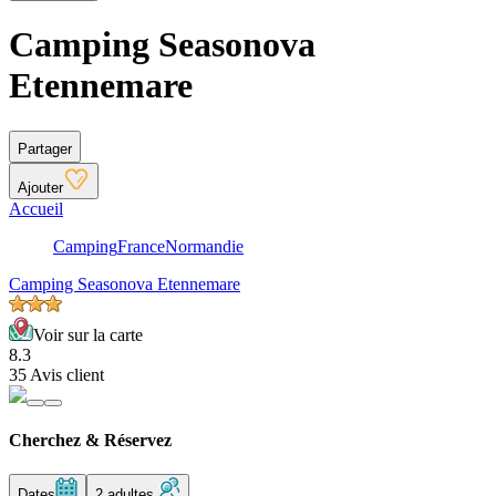
Camping Seasonova
Etennemare
Partager
Ajouter
Accueil
Camping
France
Normandie
Camping Seasonova Etennemare
Voir sur la carte
8.3
35 Avis client
Cherchez & Réservez
Dates
2 adultes