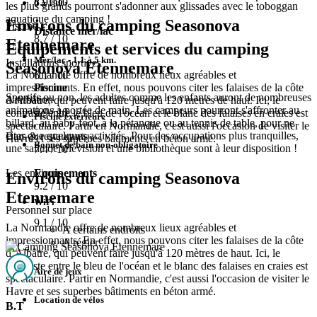
8.9
/ 10
0 à 199
les plus grands pourront s'adonner aux glissades avec le toboggan
aquatique du camping !
Environs du camping Seasonova
Piscine
Distance mer/lac
8.7
/ 10
Etennemare
Equipements et services du camping
Mer/lac - 1,1 à 5 km.
Installations sportives
Seasonova Etennemare
La Normandie offre de nombreux lieux agréables et
6.1
/ 10
Piscine
impressionnants. En effet, nous pouvons citer les falaises de la côte
Sportifs ou non, les adultes comme les enfants auront de nombreuses
Animation
d’Albâtre, qui peuvent faire jusqu'à 120 mètres de haut. Ici, le
animations à portée de main. Les campeurs pourront s'affronter au
6.9
/ 10
contraste entre le bleu de l'océan et le blanc des falaises en craies est
Piscine extérieure
billard, au baby-foot, à la pétanque ou au tennis de table, pour ne
spectaculaire. Partir en Normandie, c'est aussi l'occasion de visiter le
citer que quelques activités. Pour des occupations plus tranquilles,
Bars & restaurants
Havre et ses superbes bâtiments en béton armé.
Bonnet de bain non-obligatoire
une salle de télévision et une bibliothèque sont à leur disposition !
7.4
/ 10
Equipements
Les environs
Environs du camping Seasonova
9.2
/ 10
Etennemare
WiFi
Personnel sur place
9.1
/ 10
La Normandie offre de nombreux lieux agréables et
A certains endroits
impressionnants. En effet, nous pouvons citer les falaises de la côte
A régler
d’Albâtre, qui peuvent faire jusqu'à 120 mètres de haut. Ici, le
contraste entre le bleu de l'océan et le blanc des falaises en craies est
Aire de jeux
spectaculaire. Partir en Normandie, c'est aussi l'occasion de visiter le
Havre et ses superbes bâtiments en béton armé.
Location de vélos
B.T