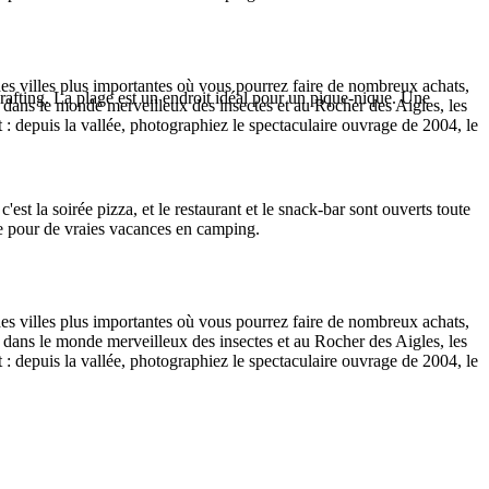
des villes plus importantes où vous pourrez faire de nombreux achats,
e rafting. La plage est un endroit idéal pour un pique-nique. Une
 dans le monde merveilleux des insectes et au Rocher des Aigles, les
: depuis la vallée, photographiez le spectaculaire ouvrage de 2004, le
 c'est la soirée pizza, et le restaurant et le snack-bar sont ouverts toute
me pour de vraies vacances en camping.
des villes plus importantes où vous pourrez faire de nombreux achats,
 dans le monde merveilleux des insectes et au Rocher des Aigles, les
: depuis la vallée, photographiez le spectaculaire ouvrage de 2004, le