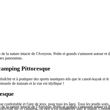
de la nature intacte de l'Aveyron. Petits et grands s'amusent autour et da
ues panoramas.
camping Pittoresque
fraîchir et à pratiquer des sports nautiques tels que le canoë-kayak et l
ourée de transats et la vue est idyllique !
resque
sse confortable et l'aire de jeux, pour tous les âges. Tous les jeudis soirs,
de la nature intacte de l'Aveyron. Petits et grands s'amusent autour et da
convivial sur ce camping, où rien n'est obligatoire sauf le plaisir. Com