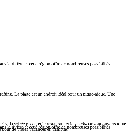
ns la rivière et cette région offre de nombreuses possibilités
e rafting. La plage est un endroit idéal pour un pique-nique. Une
 c'est la soirée pizza, et le restaurant et le snack-bar sont ouverts toute
ns la rivière et cette région offre de nombreuses possibilités
me pour de vraies vacances en camping.