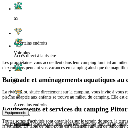
65
A certains endroits
Voir plus
Accès direct à la rivière
Les propriétaires vous accueillent dans leur camping familial au milieu 
d'excursions pendant vos vacances en camping ainsi que de magnifiq
Baignade et aménagements aquatiques au 
65
La rivière Lot, située directement sur la camping, vous invite à vous ra
piscine adaptée aux enfants se trouve au milieu du camping. Elle est ent
A certains endroits
Equipements et services du camping Pitto
Équipements
Voir plus
Toutes sortes d'activités sont organisées sur le terrain de sport, la terra
Les propriétaires vous accueillent dans leur camping familial au milieu 
Général
la semaine. La table de ping-pong est également un lieu de rencontre 