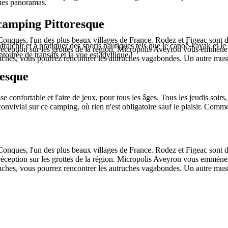
ues panoramas.
camping Pittoresque
 Conques, l'un des plus beaux villages de France. Rodez et Figeac sont 
fraîchir et à pratiquer des sports nautiques tels que le canoë-kayak et l
a réception sur les grottes de la région. Micropolis Aveyron vous emmène
ourée de transats et la vue est idyllique !
uches, vous pourrez rencontrer les autruches vagabondes. Un autre must 
resque
sse confortable et l'aire de jeux, pour tous les âges. Tous les jeudis soirs,
convivial sur ce camping, où rien n'est obligatoire sauf le plaisir. Com
 Conques, l'un des plus beaux villages de France. Rodez et Figeac sont 
a réception sur les grottes de la région. Micropolis Aveyron vous emmène
uches, vous pourrez rencontrer les autruches vagabondes. Un autre must 