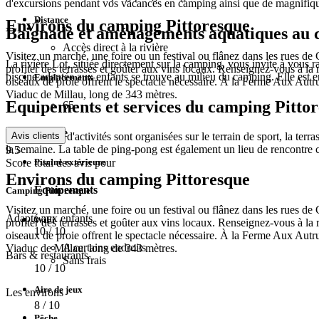
d'excursions pendant vos vacances en camping ainsi que de magnifiq
Distance
Environs du camping Pittoresque
Baignade et aménagements aquatiques au 
Accès direct à la rivière
Visitez un marché, une foire ou un festival ou flânez dans les rues de
La rivière Lot, située directement sur la camping, vous invite à vous ra
profiter des terrasses et goûter aux vins locaux. Renseignez-vous à l
piscine adaptée aux enfants se trouve au milieu du camping. Elle est ent
Emplacements
oiseaux de proie offrent le spectacle nécessaire. À la Ferme Aux Autr
Viaduc de Millau, long de 343 mètres.
Equipements et services du camping Pitto
65
Piscine
Avis clients
Toutes sortes d'activités sont organisées sur le terrain de sport, la terra
la semaine. La table de ping-pong est également un lieu de rencontre 
9.5
Score total des avis pour
Piscine extérieure
Environs du camping Pittoresque
Equipements
Camping Pittoresque
Visitez un marché, une foire ou un festival ou flânez dans les rues de
Adapté aux enfants
WiFi
profiter des terrasses et goûter aux vins locaux. Renseignez-vous à l
10
/ 10
oiseaux de proie offrent le spectacle nécessaire. À la Ferme Aux Autr
A certains endroits
Viaduc de Millau, long de 343 mètres.
Bars & restaurants
Sans frais
10
/ 10
Aire de jeux
Les environs
8
/ 10
Pêche