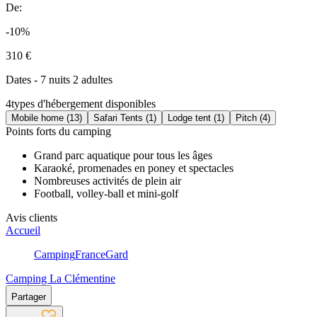
De:
-10%
310 €
Dates - 7 nuits 2 adultes
4
types d'hébergement disponibles
Mobile home (13)
Safari Tents (1)
Lodge tent (1)
Pitch (4)
Points forts du camping
Grand parc aquatique pour tous les âges
Karaoké, promenades en poney et spectacles
Nombreuses activités de plein air
Football, volley-ball et mini-golf
Avis clients
Accueil
Camping
France
Gard
Camping La Clémentine
Partager