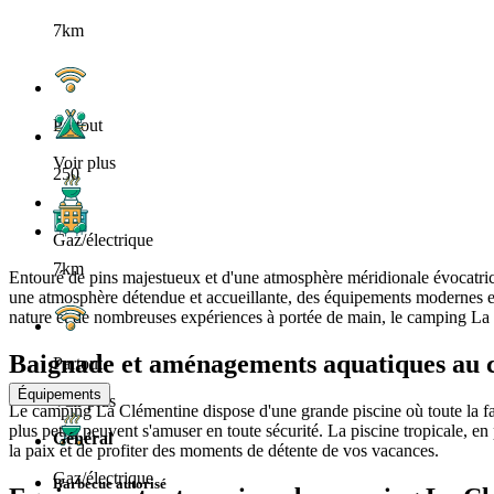
7km
Partout
Voir plus
250
Gaz/électrique
7km
Entouré de pins majestueux et d'une atmosphère méridionale évocatri
une atmosphère détendue et accueillante, des équipements modernes et u
nature et de nombreuses expériences à portée de main, le camping La C
Baignade et aménagements aquatiques au
Partout
Équipements
Voir plus
Le camping La Clémentine dispose d'une grande piscine où toute la famil
plus petits peuvent s'amuser en toute sécurité. La piscine tropicale, en 
Général
la paix et de profiter des moments de détente de vos vacances.
Gaz/électrique
Barbecue autorisé