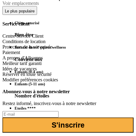
Voir emplacements
Chiens
Le plus populaire
Chien autorisé
Service client
Bien-être
Centre Service Client
Conditions de location
Protection de la vie privée
Jacuzzi dans l'espace wellness
Paiement
A propos d'Allcamps
Convient aux
Meilleur tarif garanti
Idées de vacances
Enfants (0-4 ans)
Réserver en toute securité
Modifier préférences cookies
Enfants (5-11 ans)
Abonnez-vous à notre newsletter
Nombre d'étoiles
Restez informé, inscrivez-vous à notre newsletter
Etoiles ****
Certains équipements, infrastructures et services peuvent être fermés
S'inscrire
en dehors de la haute saison.