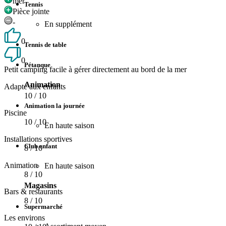
mer
Tennis
Pièce jointe
-
En supplément
0
Tennis de table
0
Pétanque
Petit camping facile à gérer directement au bord de la mer
Animation
Adapté aux enfants
10
/ 10
Animation la journée
Piscine
10
/ 10
En haute saison
Installations sportives
Club enfant
8
/ 10
Animation
En haute saison
8
/ 10
Magasins
Bars & restaurants
8
/ 10
Supermarché
Les environs