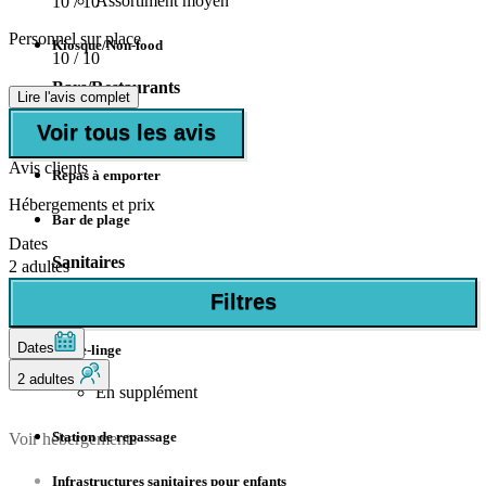
Assortiment moyen
10
/ 10
Personnel sur place
Kiosque/Non-food
10
/ 10
Bars/Restaurants
Lire l'avis complet
Voir tous les avis
Restaurant
Avis clients
Repas à emporter
Hébergements et prix
Bar de plage
Dates
Sanitaires
2 adultes
Filtres
Machine à laver
Dates
Sèche-linge
2 adultes
En supplément
Station de repassage
Voir hébergements
Infrastructures sanitaires pour enfants