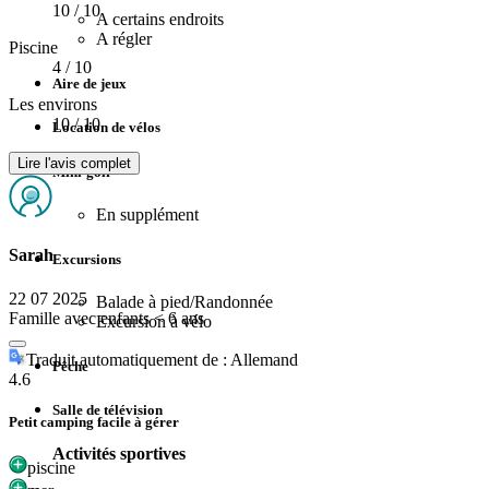
10
/ 10
A certains endroits
A régler
Piscine
4
/ 10
Aire de jeux
Les environs
10
/ 10
Location de vélos
Lire l'avis complet
Mini-golf
En supplément
Sarah
Excursions
22 07 2025
Balade à pied/Randonnée
Famille avec enfants < 6 ans
Excursion à vélo
Traduit automatiquement de : Allemand
Pêche
4.6
Salle de télévision
Petit camping facile à gérer
Activités sportives
piscine