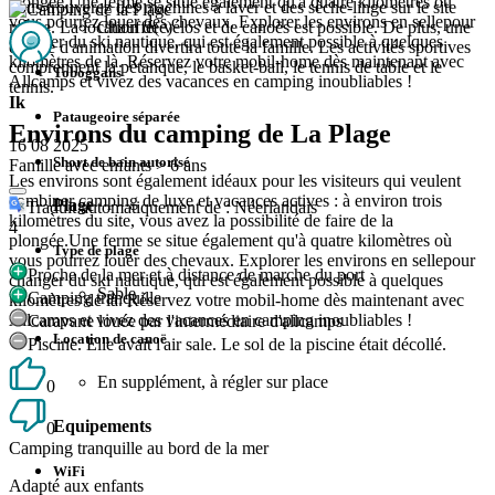
plongée.Une ferme se situe également qu'à quatre kilomètres où
vous trouverez des machines à laver et des sèche-linge sur le site
vous pourrez louer des chevaux. Explorer les environs en sellepour
Chauffé(e)
même. La location de vélos et de canoës est possible. De plus, une
changer du ski nautique, qui est également possible à quelques
équipe d'animation divertira toute la famille. Les activités sportives
kilomètres de là. Réservez votre mobil-home dès maintenant avec
comprennent la pétanque, le basket-ball, le tennis de table et le
Toboggans
Allcamps et vivez des vacances en camping inoubliables !
tennis.
Ik
Pataugeoire séparée
Environs du camping de La Plage
16 08 2025
Short de bain autorisé
Famille avec enfants > 6 ans
Les environs sont également idéaux pour les visiteurs qui veulent
combiner camping de luxe et vacances actives : à environ trois
Plage
Traduit automatiquement de : Néerlandais
kilomètres du site, vous avez la possibilité de faire de la
4
plongée.Une ferme se situe également qu'à quatre kilomètres où
Type de plage
vous pourrez louer des chevaux. Explorer les environs en sellepour
Proche de la mer et à distance de marche du port
changer du ski nautique, qui est également possible à quelques
Sable
Camping tranquille
kilomètres de là. Réservez votre mobil-home dès maintenant avec
Allcamps et vivez des vacances en camping inoubliables !
Caravane louée par l'intermédiaire d'allcamps
Location de canoë
Piscine. Elle avait l'air sale. Le sol de la piscine était décollé.
En supplément, à régler sur place
0
Equipements
0
Camping tranquille au bord de la mer
WiFi
Adapté aux enfants