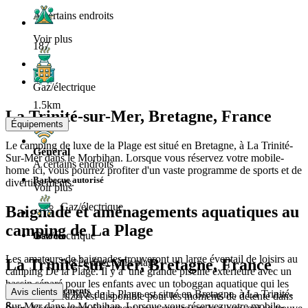
A certains endroits
Voir plus
187
Gaz/électrique
1.5km
La Trinité-sur-Mer, Bretagne, France
Équipements
Le camping de luxe de la Plage est situé en Bretagne, à La Trinité-
Général
Sur-Mer dans le Morbihan. Lorsque vous réservez votre mobile-
A certains endroits
home ici, vous pourrez profiter d'un vaste programme de sports et de
Barbecue autorisé
divertissements.
Voir plus
Gaz/électrique
Baignade et aménagements aquatiques au
camping de La Plage
Gaz/électrique
Distance
Les amateurs de baignades trouveront un large éventail de loisirs au
La Trinité-sur-Mer, Bretagne, France
Accès direct à la plage
camping De la Plage. Il y a une grande piscine extérieure avec un
bassin séparé pour les enfants avec un toboggan aquatique qui les
Emplacements
Avis clients
Le camping de luxe de la Plage est situé en Bretagne, à La Trinité-
ravira. Un jacuzzi est disponible pour les moments de détente dans
8
Sur-Mer dans le Morbihan. Lorsque vous réservez votre mobile-