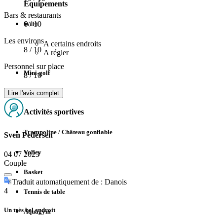
Equipements
Bars & restaurants
6
/ 10
WiFi
Les environs
A certains endroits
8
/ 10
A régler
Personnel sur place
Mini-golf
8
/ 10
Pêche
Lire l'avis complet
Activités sportives
Trampoline / Château gonflable
Sven Pedersen
Volley
04 07 2023
Couple
Basket
Traduit automatiquement de : Danois
4
Tennis de table
Un très bel endroit
Aquagym