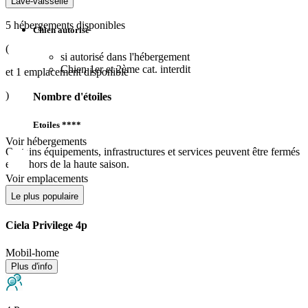
Chiens
Lave-vaisselle
5
hébergements disponibles
Chien autorisé
(
si autorisé dans l'hébergement
Chien 1er et 2ème cat. interdit
et
1
emplacement disponible
)
Nombre d'étoiles
Etoiles ****
Voir hébergements
Certains équipements, infrastructures et services peuvent être fermés
en dehors de la haute saison.
Voir emplacements
Le plus populaire
Ciela Privilege 4p
Mobil-home
Plus d'info