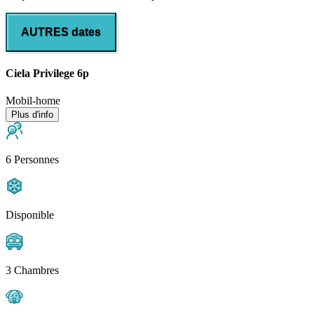
AUTRES dates
Ciela Privilege 6p
Mobil-home
Plus d'info
6 Personnes
Disponible
3 Chambres