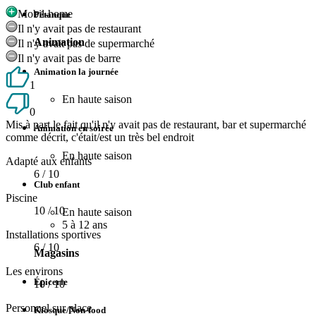
Mobil-home
Pétanque
Il n'y avait pas de restaurant
Animation
Il n'y avait pas de supermarché
Il n'y avait pas de barre
Animation la journée
1
En haute saison
0
Mis à part le fait qu'il n'y avait pas de restaurant, bar et supermarché
Animation en soirée
comme décrit, c'était/est un très bel endroit
En haute saison
Adapté aux enfants
6
/ 10
Club enfant
Piscine
10
/ 10
En haute saison
5 à 12 ans
Installations sportives
6
/ 10
Magasins
Les environs
Épicerie
10
/ 10
Personnel sur place
Kiosque/Non-food