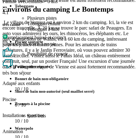
dans la ville pittoresque de Vienne est aussi fortement recommandée.
Famille avec enfants > 6 ans
Toboggans
Environs du camping Le Bontemps
4.1
Plusieurs pistes
Le village de Vernioz est à environ 2 km du camping. Ici, la vie est
Toboggan enfant
très calme
encore tranquille. À 20 km se trouve le parc safari de Peaugres. En
Toboggan à tube
auto vous admirerez les ours, les rhinocéros, les éléphants etc. Le
emplacement boissé et correct
parc d’attractions de Walibi, est à 60 km du camping, intéressant
Piscine couverte
piscine les bords à revoir
pour les jeunes et moins jeunes. Pour les amateurs de trains
miniatures, il y a le Jardin Ferroviaire, où vous pouvez admirer 30
Possibilité de couvrir
trains circuler. Visitez aussi le Palais Idéal, un château entièrement
0
construit, seul, par un postier Français! Une excursion d’une journée
dans la ville pittoresque de Vienne est aussi fortement recommandée.
Pataugeoire séparée
0
très bon séjour
Bonnet de bain non-obligatoire
Adapté aux enfants
10
/ 10
Short de bain non-autorisé (seul maillot serré)
Piscine
Transats à la piscine
6
/ 10
Installations sportives
Sans frais
10
/ 10
Waterpolo
Animation
10
/ 10