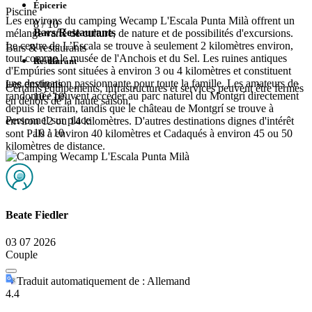
Épicerie
Piscine
Les environs du camping Wecamp L'Escala Punta Milà offrent un
8
/ 10
Bars/Restaurants
mélange varié de culture, de nature et de possibilités d'excursions.
Le centre de L’Escala se trouve à seulement 2 kilomètres environ,
Bars & restaurants
tout comme le musée de l'Anchois et du Sel. Les ruines antiques
6
/ 10
Restaurant
d'Empúries sont situées à environ 3 ou 4 kilomètres et constituent
une destination passionnante pour toute la famille. Les amateurs de
Les environs
Certains équipements, infrastructures et services peuvent être fermés
randonnée peuvent accéder au parc naturel du Montgrí directement
10
/ 10
en dehors de la haute saison.
depuis le terrain, tandis que le château de Montgrí se trouve à
Personnel sur place
environ 12 ou 14 kilomètres. D'autres destinations dignes d'intérêt
10
/ 10
sont Pals à environ 40 kilomètres et Cadaqués à environ 45 ou 50
kilomètres de distance.
Beate Fiedler
03 07 2026
Couple
Traduit automatiquement de : Allemand
4.4