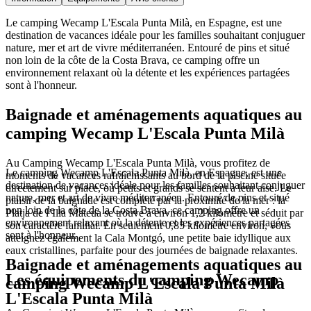
Le camping Wecamp L'Escala Punta Milà, en Espagne, est une
destination de vacances idéale pour les familles souhaitant conjuguer
nature, mer et art de vivre méditerranéen. Entouré de pins et situé
non loin de la côte de la Costa Brava, ce camping offre un
environnement relaxant où la détente et les expériences partagées
sont à l'honneur.
Baignade et aménagements aquatiques au
camping Wecamp L'Escala Punta Milà
Au Camping Wecamp L'Escala Punta Milà, vous profitez de
Le camping Wecamp L'Escala Punta Milà, en Espagne, est une
moments de vacances rafraîchissants au bord de la piscine située
destination de vacances idéale pour les familles souhaitant conjuguer
directement sur place, où petits et grands se sentent à leur aise. Le
nature, mer et art de vivre méditerranéen. Entouré de pins et situé
plaisir de la baignade est complété par la proximité de la mer : la
non loin de la côte de la Costa Brava, ce camping offre un
Platja de l’Illa Mateua se trouve à environ 1,2 kilomètre et séduit par
environnement relaxant où la détente et les expériences partagées
son caractère familial. En seulement 0,85 kilomètre environ, vous
sont à l'honneur.
atteignez également la Cala Montgó, une petite baie idyllique aux
eaux cristallines, parfaite pour des journées de baignade relaxantes.
Baignade et aménagements aquatiques au
Les équipements du camping Wecamp
camping Wecamp L'Escala Punta Milà
L'Escala Punta Milà