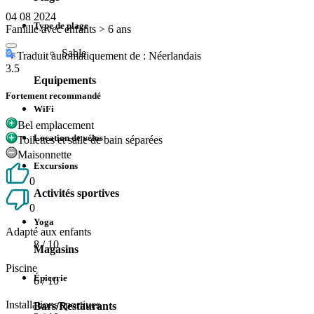
04 08 2024
Type de plage
Famille avec enfants > 6 ans
Sable
Traduit automatiquement de : Néerlandais
3.5
Equipements
Fortement recommandé
WiFi
Bel emplacement
Location de vélos
Toilettes et salle de bain séparées
Maisonnette
Excursions
0
Activités sportives
0
Yoga
Adapté aux enfants
8
/ 10
Magasins
Piscine
Épicerie
6
/ 10
Installations sportives
Bars/Restaurants