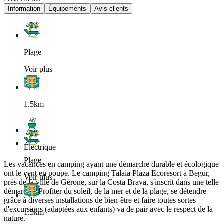
Information
Équipements
Avis clients
Plage
Voir plus
1.5km
Électrique
Plage
Les vacances en camping ayant une démarche durable et écologique
ont le vent en poupe. Le camping Talaia Plaza Ecoresort à Begur,
Voir plus
près de la ville de Gérone, sur la Costa Brava, s'inscrit dans une telle
démarche. Profiter du soleil, de la mer et de la plage, se détendre
grâce à diverses installations de bien-être et faire toutes sortes
d'excursions (adaptées aux enfants) va de pair avec le respect de la
1.5km
nature.