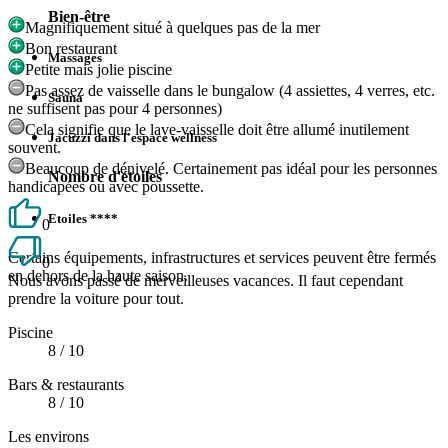
Bien-être
Magnifiquement situé à quelques pas de la mer
Bon restaurant
Massages
Petite mais jolie piscine
Pas assez de vaisselle dans le bungalow (4 assiettes, 4 verres, etc.
Sauna
ne suffisent pas pour 4 personnes)
Cela signifie que le lave-vaisselle doit être allumé inutilement
Jacuzzi dans l'espace wellness
souvent.
Beaucoup de dénivelé. Certainement pas idéal pour les personnes
Nombre d'étoiles
handicapées ou avec poussette.
Etoiles ****
0
Certains équipements, infrastructures et services peuvent être fermés
0
en dehors de la haute saison.
Nous avons passé de merveilleuses vacances. Il faut cependant
prendre la voiture pour tout.
Piscine
8
/ 10
Bars & restaurants
8
/ 10
Les environs