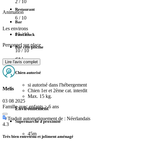
2
/ 10
Restaurant
Animation
6
/ 10
Bar
Les environs
10
/ 10
Food truck
Personnel sur place
Bar côté piscine
10
/ 10
Chiens
Lire l'avis complet
Chien autorisé
si autorisé dans l'hébergement
Melis
Chien 1er et 2ème cat. interdit
Max. 15 kg.
03 08 2025
Famille avec enfants > 6 ans
Environnement
Traduit automatiquement de : Néerlandais
Supermarché à proximité
4.3
45m
Très bien entretenu et joliment aménagé