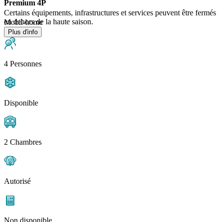
Premium 4P
Certains équipements, infrastructures et services peuvent être fermés
en dehors de la haute saison.
Mobil-home
Plus d'info
4 Personnes
Disponible
2 Chambres
Autorisé
Non disponible