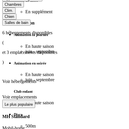
Tennis de table
Chambres
Clim.
En supplément
Chien
Salles de bain
Animation
6
hébergements disponibles
Animation la journée
(
En haute saison
juin - septembre
et
3
emplacements disponibles
)
Animation en soirée
En haute saison
juin - septembre
Voir hébergements
Club enfant
Voir emplacements
En haute saison
Le plus populaire
Disco
MH Standard
500m
Mobil-home