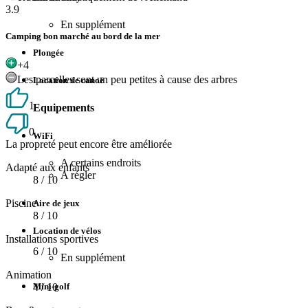
3.9
En supplément
Camping bon marché au bord de la mer
Plongée
+4
Les parcelles sont un peu petites à cause des arbres
Location de canoë
1
Equipements
0
WiFi
La propreté peut encore être améliorée
A certains endroits
Adapté aux enfants
A régler
8
/ 10
Piscine
Aire de jeux
8
/ 10
Location de vélos
Installations sportives
6
/ 10
En supplément
Animation
Mini-golf
4
/ 10