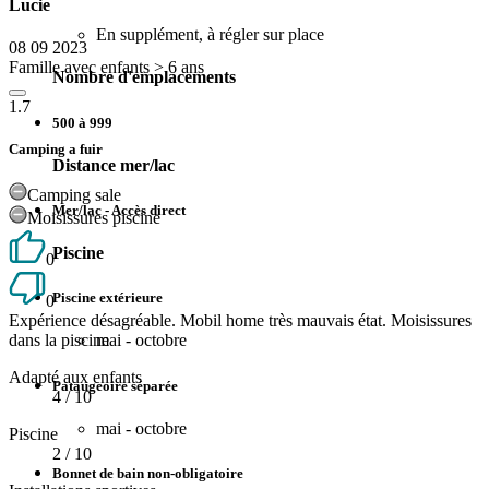
Lucie
En supplément, à régler sur place
08 09 2023
Famille avec enfants > 6 ans
Nombre d'emplacements
1.7
500 à 999
Camping a fuir
Distance mer/lac
Camping sale
Mer/lac - Accès direct
Moisissures piscine
Piscine
0
Piscine extérieure
0
Expérience désagréable. Mobil home très mauvais état. Moisissures
dans la piscine
mai - octobre
Adapté aux enfants
Pataugeoire séparée
4
/ 10
mai - octobre
Piscine
2
/ 10
Bonnet de bain non-obligatoire