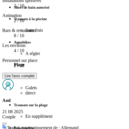
Installations sportives
2
/ 10
Short de bain autorisé
Animation
Transats à la piscine
2
/ 10
Sans frais
Bars & restaurants
8
/ 10
Aquabikes
Les environs
4
/ 10
A régler
Personnel sur place
Plage
2
/ 10
Lire l'avis complet
Type de plage
Galets
direct
Aod
Transats sur la plage
21 08 2025
En supplément
Couple
Traduit automatiquement de : Allemand
Beachvolley