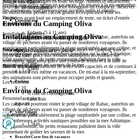
pour des jeux aquatiques en toute sécurité. Adultes et adolescents
Adapté aux enfants
Plat
prendre soin d'eux même en vacances. De mi-mai à la mi-septembre,
pourront tournoyer dans les deux toboggans du complexe. Réserver
8
/ 10
Montagneux
des animations sont prévues pour occuper petits et grands.
un mobil-home permet l'accès gratuit à ces piscines. Pour les
Piscine
vacanciers ayant loué un emplacement de tente, un ticket d'entrée
Convient aux
Environs du Camping Oliva
8.3
/ 10
doit être acheté.
Enfants (5 à 11 ans)
Installations sportives
Installations au Camping Oliva
Les campeurs pourront visiter le petit village de Rabac, autrefois un
Bébés et tous-petits (0 à 4 ans)
7.1
/ 10
village de pêcheurs ayant vu passer de nombreux voyageurs. Ils
apprécieront particulièrement la plage surplombée par une colline, et
Les campeurs pourront passer des vacances en camping sous le
Animation
Aéroport commercial le + proche
les nombreuses activités nautiques possibles sur la mer Adriatique.
thème du sport grâce aux terrains multisports accessibles sur
6.2
/ 10
Côté gastronomie, de petits restaurants pullulent dans la ville
réservation, mais aussi grâce aux courts de tennis et à la salle de
Pula
permettant de goûter les saveurs de la mer.
Bars & restaurants
fitness, qui leur permettront de tester leurs capacités et de continuer à
43km
8.1
/ 10
prendre soin d'eux même en vacances. De mi-mai à la mi-septembre,
des animations sont prévues pour occuper petits et grands.
Parking
Les environs
9
/ 10
Environs du Camping Oliva
A côté de l'hébergement
Personnel sur place
Sans frais
Les campeurs pourront visiter le petit village de Rabac, autrefois un
8.6
/ 10
village de pêcheurs ayant vu passer de nombreux voyageurs. Ils
Ville/Village
apprécieront particulièrement la plage surplombée par une colline, et
les nombreuses activités nautiques possibles sur la mer Adriatique.
1.5km
Côté gastronomie, de petits restaurants pullulent dans la ville
permettant de goûter les saveurs de la mer.
Bracelet/Carte lieu de vacances