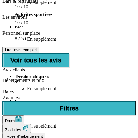
Bars & restaurants
En supplément
10
/ 10
Activités sportives
Les environs
10
/ 10
Foot
Personnel sur place
8
/ 10
En supplément
Lire l'avis complet
Tennis
Voir tous les avis
En supplément
Avis clients
Terrain multisports
Hébergements et prix
En supplément
Dates
2 adultes
Fitness
Filtres
Basket
Dates
En supplément
2 adultes
Types d'hébergement