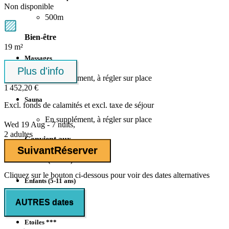
Non disponible
500m
Bien-être
19 m²
Massages
Plus d'info
En supplément, à régler sur place
1 452,20 €
Sauna
Excl.
fonds de calamités
et excl. taxe de séjour
En supplément, à régler sur place
Wed 19 Aug - 7 nuits,
2 adultes
Convient aux
Suivant
Réserver
Enfants (0-4 ans)
Cliquez sur le bouton ci-dessous pour voir des dates alternatives
Enfants (5-11 ans)
Nombre d'étoiles
AUTRES dates
Etoiles ***