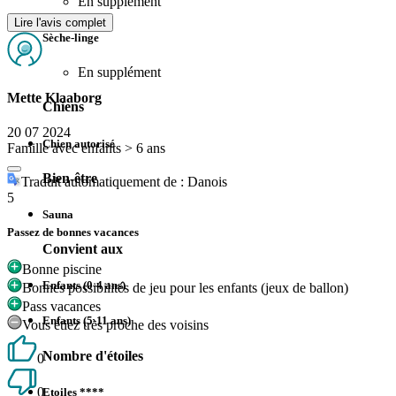
En supplément
Lire l'avis complet
Sèche-linge
En supplément
Mette Klaaborg
Chiens
20 07 2024
Chien autorisé
Famille avec enfants > 6 ans
Bien-être
Traduit automatiquement de : Danois
5
Sauna
Passez de bonnes vacances
Convient aux
Bonne piscine
Enfants (0-4 ans)
Bonnes possibilités de jeu pour les enfants (jeux de ballon)
Pass vacances
Enfants (5-11 ans)
Vous étiez très proche des voisins
Nombre d'étoiles
0
0
Etoiles ****