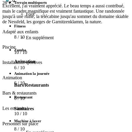
0
Terrain multisports
28°C."
Excellent, j'ai vraiment apprécié. Le beau temps a aussi contribué,
mais le cadre magnifique est vraiment fantastique. Une randonnée
Foot
jusqu'à une ruine, la télécabine jusqu'au sommet du domaine skiable
de Nessfeld, les gorges de Garnitzenklamm, la nature.
Fitness
Adapté aux enfants
8
/ 10
En supplément
Piscine
Zumba
10
/ 10
Animation
Installations sportives
6
/ 10
Animation la journée
Animation
6
/ 10
Bars/Restaurants
Bars & restaurants
Restaurant
6
/ 10
Les environs
Sanitaires
10
/ 10
Machine à laver
Personnel sur place
8
/ 10