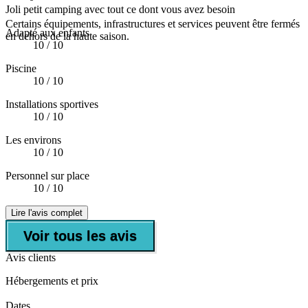
Joli petit camping avec tout ce dont vous avez besoin
Certains équipements, infrastructures et services peuvent être fermés
Adapté aux enfants
en dehors de la haute saison.
10
/ 10
Piscine
10
/ 10
Installations sportives
10
/ 10
Les environs
10
/ 10
Personnel sur place
10
/ 10
Lire l'avis complet
Voir tous les avis
Avis clients
Hébergements et prix
Dates