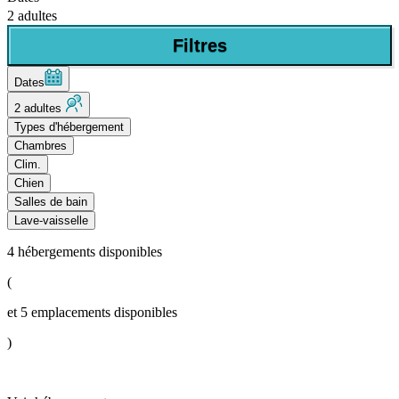
2 adultes
Filtres
Dates
2 adultes
Types d'hébergement
Chambres
Clim.
Chien
Salles de bain
Lave-vaisselle
4
hébergements disponibles
(
et
5
emplacements disponibles
)