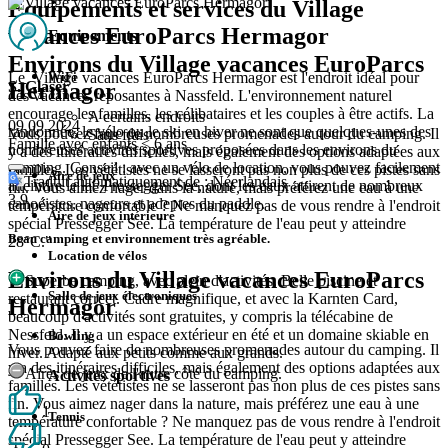
Equipements et services du Village
vacances EuroParcs Hermagor
Equipements
Environs du Village vacances EuroParcs
WiFi
Le Village vacances EuroParcs Hermagor est l'endroit idéal pour
S. Glaser
Hermagor
des vacances reposantes à Nassfeld. L'environnement naturel
encourage les familles, les célibataires et les couples à être actifs. La
A certains endroits
09 09 2024
randonnée, le vélo ou le ski en hiver ne sont que quelques-unes des
Vous pouvez faire de nombreuses promenades autour du camping. Il
Sans frais
Famille avec enfants < 6 ans
nombreuses activités sportives proposées dans les environs du
y a des itinéraires difficiles, mais également des options adaptées aux
camping. Conseil : avec un vélo de location, vous pouvez facilement
familles. Les vététistes ne se lasseront pas non plus de ces pistes sans
Aire de jeux
Traduit automatiquement de : Néerlandais
atteindre le lac Pressegger See, dont les eaux attirent de nombreux
fin. Vous aimez nager dans la nature, mais préférez une eau à une
3.9
canoéistes, nageurs et adeptes du paddle.
température confortable ? Ne manquez pas de vous rendre à l'endroit
Aire de jeux intérieure
spécial Pressegger See. La température de l'eau peut y atteindre
Beau camping et environnement très agréable.
28°C."
Location de vélos
Environs du Village vacances EuroParcs
Superbe camping, avec plein d'activités. Belle piscine et
Salle de jeux électroniques
restaurant correct. Cadre magnifique, et avec la Karnten Card,
Hermagor
beaucoup d'activités sont gratuites, y compris la télécabine de
Nessfeld. Il y a un espace extérieur en été et un domaine skiable en
Bowling
Vous pouvez faire de nombreuses promenades autour du camping. Il
hiver. Adapté aux petits comme aux grands.
y a des itinéraires difficiles, mais également des options adaptées aux
Aires de jeux de l'autre côté du camping.
Activités sportives
familles. Les vététistes ne se lasseront pas non plus de ces pistes sans
fin. Vous aimez nager dans la nature, mais préférez une eau à une
1
Tennis
température confortable ? Ne manquez pas de vous rendre à l'endroit
spécial Pressegger See. La température de l'eau peut y atteindre