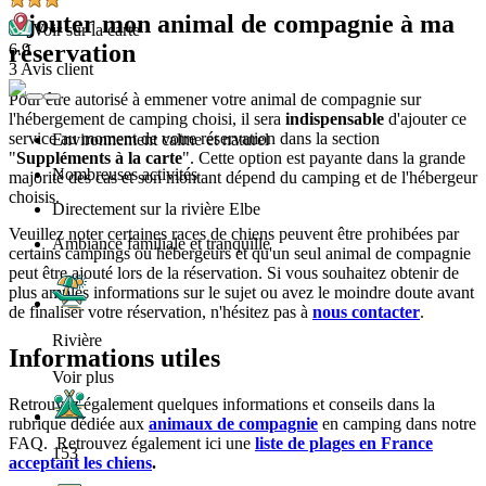
Ajouter mon animal de compagnie à ma
Voir sur la carte
réservation
6.9
3 Avis client
Pour être autorisé à emmener votre animal de compagnie sur
l'hébergement de camping choisi, il sera
indispensable
d'ajouter ce
service au moment de votre réservation dans la section
Environnement calme et naturel
"
Suppléments à la carte
". Cette option est payante dans la grande
Nombreuses activités
majorité des cas et son montant dépend du camping et de l'hébergeur
choisis.
Directement sur la rivière Elbe
Veuillez noter certaines races de chiens peuvent être prohibées par
Ambiance familiale et tranquille
certains campings ou hébergeurs et qu'un seul animal de compagnie
peut être ajouté lors de la réservation. Si vous souhaitez obtenir de
plus amples informations sur le sujet ou avez le moindre doute avant
de finaliser votre réservation, n'hésitez pas à
nous contacter
.
Rivière
Informations utiles
Voir plus
Retrouvez également quelques informations et conseils dans la
rubrique dédiée aux
animaux de compagnie
en camping dans notre
FAQ. Retrouvez également ici une
liste de plages en France
153
acceptant les chiens
.