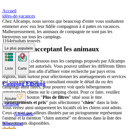
Accueil
idées-de-vacances
Chez Allcamps, nous savons que beaucoup d'entre vous souhaitent
emmener avec eux leur fidèle compagnon à 4 pattes en vacances.
Malheureusement, les animaux de compagnie ne sont pas les
bienvenus sur tous les campings.
1164
résultats trouvés
Campings acceptant les animaux
Le plus populaire
Vous trouverez ci-dessous tous les campings proposés par Allcamps
où les chiens sont autorisés. Vous pouvez utiliser les différents filtres
Liste
Carte
à votre disposition afin d'affiner votre recherche par pays et/ou
régions, mais surtout pour sélectionner les aménagements et services
qui vous intéressent. En consultant ensuite le détail du ou des
Camping Elbeling
campings ainsi filtrés, pour pourrez voir quels hébergements
autorisent les chiens sur le camping choisi. Pour ce faire, veuillez
cliquer sur le bouton "
Plus de filtres
" situé sous le titre
Ajouter
"
Hébergements et prix
" puis sélectionnez "
chien
" dans la liste.
Camping
Vous verrez ainsi uniquement les locatifs où les chiens sont admis.
Ceux-ci sont par ailleurs illustrés par un pictogramme représentant
Allemagne
l'animal et la mention "chien autorisé" en dessous dans la liste des
hébergements disponibles.
Basse-Saxe