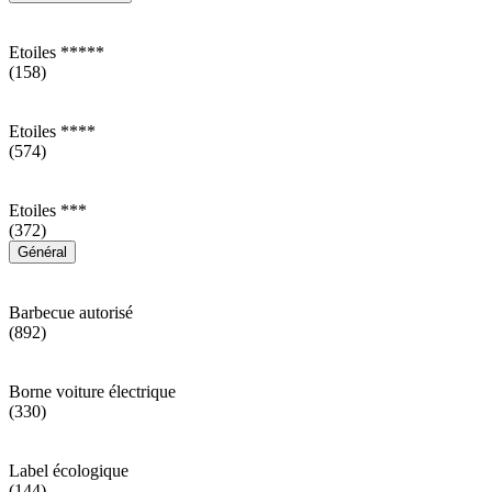
Etoiles *****
(158)
Etoiles ****
(574)
Etoiles ***
(372)
Général
Barbecue autorisé
(892)
Borne voiture électrique
(330)
Label écologique
(144)