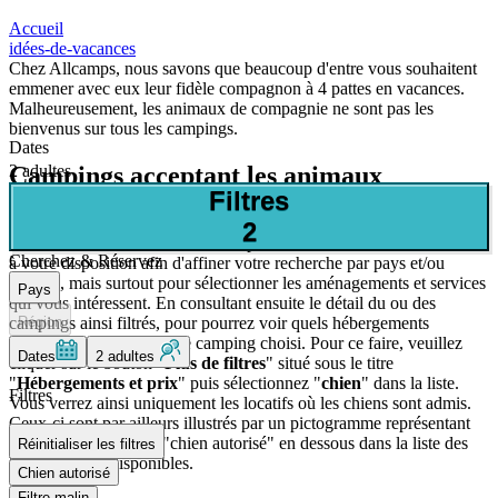
Accueil
idées-de-vacances
Chez Allcamps, nous savons que beaucoup d'entre vous souhaitent
emmener avec eux leur fidèle compagnon à 4 pattes en vacances.
Malheureusement, les animaux de compagnie ne sont pas les
bienvenus sur tous les campings.
Dates
2 adultes
Campings acceptant les animaux
Filtres
Vous trouverez ci-dessous tous les campings proposés par Allcamps
2
où les chiens sont autorisés. Vous pouvez utiliser les différents filtres
Cherchez & Réservez
à votre disposition afin d'affiner votre recherche par pays et/ou
régions, mais surtout pour sélectionner les aménagements et services
Pays
qui vous intéressent. En consultant ensuite le détail du ou des
Région
campings ainsi filtrés, pour pourrez voir quels hébergements
autorisent les chiens sur le camping choisi. Pour ce faire, veuillez
Dates
2 adultes
cliquer sur le bouton "
Plus de filtres
" situé sous le titre
"
Hébergements et prix
" puis sélectionnez "
chien
" dans la liste.
Filtres
Vous verrez ainsi uniquement les locatifs où les chiens sont admis.
Ceux-ci sont par ailleurs illustrés par un pictogramme représentant
l'animal et la mention "chien autorisé" en dessous dans la liste des
Réinitialiser les filtres
hébergements disponibles.
Chien autorisé
Filtre malin