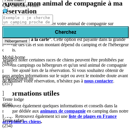
Ajouter mon animal de compagnie à ma
Que cherchez-vous?
réservation
Pour être autorisé à emmener votre animal de compagnie sur
l'hébergement de camping choisi, il sera
indispensable
d'ajouter ce
Cherchez
service au moment de votre réservation dans la section
"
Suppléments à la carte
". Cette option est payante dans la grande
Hébergement
majorité des cas et son montant dépend du camping et de l'hébergeur
choisis.
Mobil-home
Veuillez noter certaines races de chiens peuvent être prohibées par
(945)
certains campings ou hébergeurs et qu'un seul animal de compagnie
peut être ajouté lors de la réservation. Si vous souhaitez obtenir de
plus amples informations sur le sujet ou avez le moindre doute avant
Emplacement nu
de finaliser votre réservation, n'hésitez pas à
nous contacter
.
(557)
Informations utiles
Tente lodge
(256)
Retrouvez également quelques informations et conseils dans la
rubrique dédiée aux
animaux de compagnie
en camping dans notre
FAQ. Retrouvez également ici une
liste de plages en France
Tente safari
acceptant les chiens
.
(254)