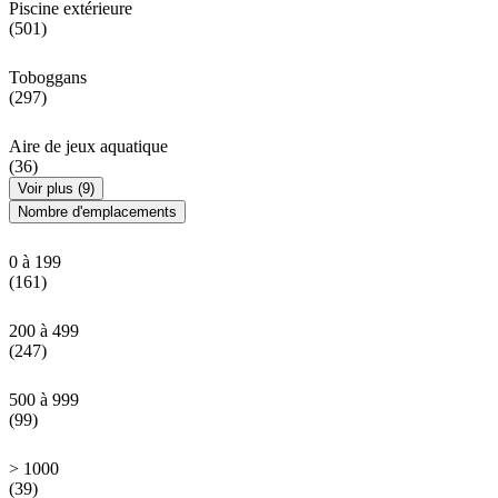
Piscine extérieure
(501)
Toboggans
(297)
Aire de jeux aquatique
(36)
Voir plus (9)
Nombre d'emplacements
0 à 199
(161)
200 à 499
(247)
500 à 999
(99)
> 1000
(39)