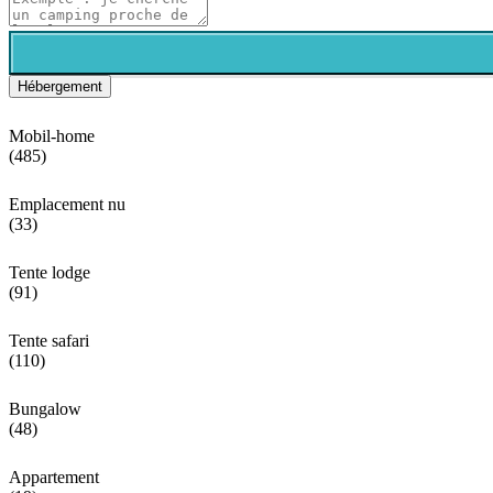
Hébergement
Mobil-home
(485)
Emplacement nu
(33)
Tente lodge
(91)
Tente safari
(110)
Bungalow
(48)
Appartement