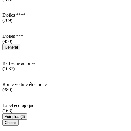
Etoiles ****
(709)
Etoiles ***
(450)
Général
Barbecue autorisé
(1037)
Borne voiture électrique
(389)
Label écologique
(163)
Voir plus (3)
Chiens