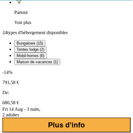
Partout
Voir plus
24
types d'hébergement disponibles
Bungalows (15)
Tentes lodge (2)
Mobil-homes (6)
Maison de vacances (1)
-14%
791,58 €
De:
680,58 €
Fri 14 Aug - 3 nuits,
2 adultes
Plus d'info