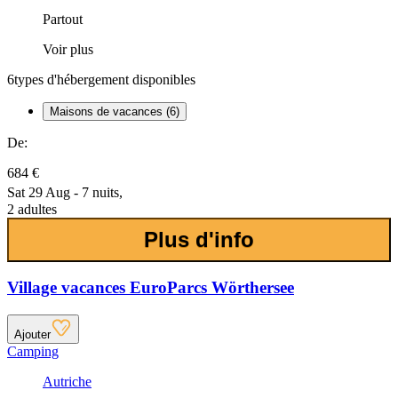
Partout
Voir plus
6
types d'hébergement disponibles
Maisons de vacances (6)
De:
684 €
Sat 29 Aug - 7 nuits,
2 adultes
Plus d'info
Village vacances EuroParcs Wörthersee
Ajouter
Camping
Autriche