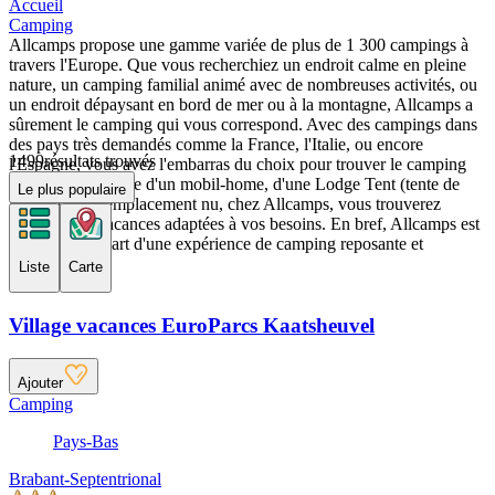
Accueil
Camping
Allcamps propose une gamme variée de plus de 1 300 campings à
travers l'Europe. Que vous recherchiez un endroit calme en pleine
nature, un camping familial animé avec de nombreuses activités, ou
un endroit dépaysant en bord de mer ou à la montagne, Allcamps a
sûrement le camping qui vous correspond. Avec des campings dans
des pays très demandés comme la France, l'Italie, ou encore
1499
résultats trouvés
l'Espagne, vous avez l'embarras du choix pour trouver le camping
idéal. Qu'il s'agisse d'un mobil-home, d'une Lodge Tent (tente de
Le plus populaire
luxe) ou d'un emplacement nu, chez Allcamps, vous trouverez
toujours des vacances adaptées à vos besoins. En bref, Allcamps est
le point de départ d'une expérience de camping reposante et
agréable.
Liste
Carte
Village vacances EuroParcs Kaatsheuvel
Ajouter
Camping
Pays-Bas
Brabant-Septentrional