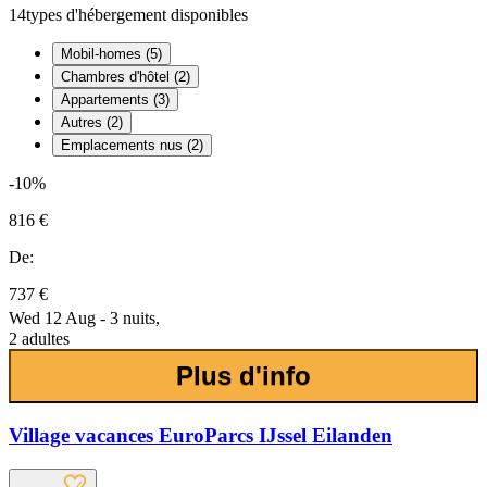
14
types d'hébergement disponibles
Mobil-homes (5)
Chambres d'hôtel (2)
Appartements (3)
Autres (2)
Emplacements nus (2)
-10%
816 €
De:
737 €
Wed 12 Aug - 3 nuits,
2 adultes
Plus d'info
Village vacances EuroParcs IJssel Eilanden