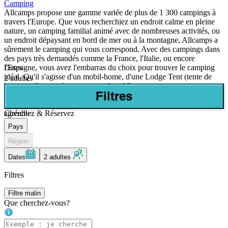
Camping
Allcamps propose une gamme variée de plus de 1 300 campings à
travers l'Europe. Que vous recherchiez un endroit calme en pleine
nature, un camping familial animé avec de nombreuses activités, ou
un endroit dépaysant en bord de mer ou à la montagne, Allcamps a
sûrement le camping qui vous correspond. Avec des campings dans
des pays très demandés comme la France, l'Italie, ou encore
Dates
l'Espagne, vous avez l'embarras du choix pour trouver le camping
idéal. Qu'il s'agisse d'un mobil-home, d'une Lodge Tent (tente de
2 adultes
luxe) ou d'un emplacement nu, chez Allcamps, vous trouverez
Filtres
toujours des vacances adaptées à vos besoins. En bref, Allcamps est
le point de départ d'une expérience de camping reposante et
Cherchez & Réservez
agréable.
Pays
Région
Dates
2 adultes
Filtres
Filtre malin
Que cherchez-vous?