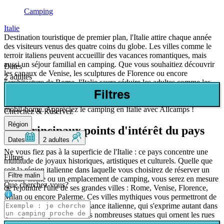
Camping
Italie
Destination touristique de premier plan, l'Italie attire chaque année
des visiteurs venus des quatre coins du globe. Les villes comme le
terroir italiens peuvent accueillir des vacances romantiques, mais
aussi un séjour familial en camping. Que vous souhaitiez découvrir
Dates
les canaux de Venise, les sculptures de Florence ou encore
2 adultes
l'architecture de Rome, l'Italie saura séduire les adultes comme les
enfants ! Allcamps vous propose l'une des meilleures destinations
Filtres
européennes, à découvrir sous une toile de tente de luxe ou dans un
mobil-home. Appréciez le camping en Italie avec Allcamps !
Cherchez & Réservez
Région
Les principaux points d'intérêt du pays
Dates
2 adultes
Ne vous fiez pas à la superficie de l'Italie : ce pays concentre une
Filtres
multitude de joyaux historiques, artistiques et culturels. Quelle que
soit la région italienne dans laquelle vous choisirez de réserver un
Filtre malin
mobile-home ou un emplacement de camping, vous serez en mesure
Que cherchez-vous?
de rejoindre l'une de ses grandes villes : Rome, Venise, Florence,
Milan ou encore Palerme. Ces villes mythiques vous permettront de
découvrir l'art de la Renaissance italienne, qui s'exprime autant dans
l'architecture qu'à travers les nombreuses statues qui ornent les rues
italiennes. Vous pourrez en outre remonter aux origines historiques