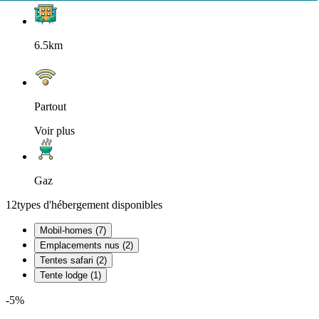
6.5km
Partout
Voir plus
Gaz
12
types d'hébergement disponibles
Mobil-homes (7)
Emplacements nus (2)
Tentes safari (2)
Tente lodge (1)
-5%