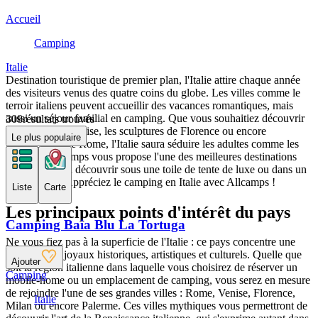
Accueil
Camping
Italie
Destination touristique de premier plan, l'Italie attire chaque année
des visiteurs venus des quatre coins du globe. Les villes comme le
terroir italiens peuvent accueillir des vacances romantiques, mais
aussi un séjour familial en camping. Que vous souhaitiez découvrir
308
résultats trouvés
les canaux de Venise, les sculptures de Florence ou encore
Le plus populaire
l'architecture de Rome, l'Italie saura séduire les adultes comme les
enfants ! Allcamps vous propose l'une des meilleures destinations
européennes, à découvrir sous une toile de tente de luxe ou dans un
mobil-home. Appréciez le camping en Italie avec Allcamps !
Liste
Carte
Les principaux points d'intérêt du pays
Camping Baia Blu La Tortuga
Ne vous fiez pas à la superficie de l'Italie : ce pays concentre une
multitude de joyaux historiques, artistiques et culturels. Quelle que
Ajouter
soit la région italienne dans laquelle vous choisirez de réserver un
Camping
mobile-home ou un emplacement de camping, vous serez en mesure
de rejoindre l'une de ses grandes villes : Rome, Venise, Florence,
Italie
Milan ou encore Palerme. Ces villes mythiques vous permettront de