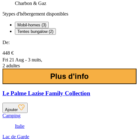
Charbon & Gaz
5
types d'hébergement disponibles
Mobil-homes (3)
Tentes bungalow (2)
De:
448 €
Fri 21 Aug - 3 nuits,
2 adultes
Plus d'info
Le Palme Lazise Family Collection
Ajouter
Camping
Italie
Lac de Garde