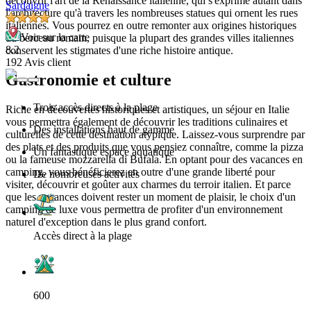
découvrir l'art de la Renaissance italienne, qui s'exprime autant dans
Sardaigne
l'architecture qu'à travers les nombreuses statues qui ornent les rues
italiennes. Vous pourrez en outre remonter aux origines historiques
Voir sur la carte
du berceau romain, puisque la plupart des grandes villes italiennes
8.2
conservent les stigmates d'une riche histoire antique.
192 Avis client
Gastronomie et culture
Trois accès directs à la plage
Riche en découvertes historiques et artistiques, un séjour en Italie
vous permettra également de découvrir les traditions culinaires et
Des installations haut de gamme
culturelles de cette destination atypique. Laissez-vous surprendre par
des plats et des produits que vous pensiez connaître, comme la pizza
Un fantastique espace aquatique
ou la fameuse mozzarella di Bufala. En optant pour des vacances en
camping, vous bénéficierez en outre d'une grande liberté pour
De nombreuses activités
visiter, découvrir et goûter aux charmes du terroir italien. Et parce
que les vacances doivent rester un moment de plaisir, le choix d'un
camping de luxe vous permettra de profiter d'un environnement
naturel d'exception dans le plus grand confort.
Accès direct à la plage
600