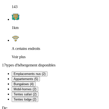
143
1km
A certains endroits
Voir plus
17
types d'hébergement disponibles
Emplacements nus (2)
Appartements (5)
Bungalows (4)
Mobil-homes (2)
Tentes safari (2)
Tentes lodge (2)
De: