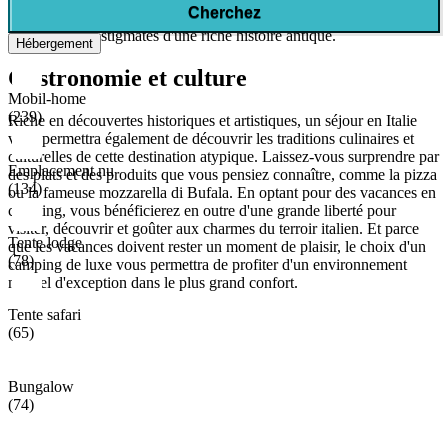
Cherchez
du berceau romain, puisque la plupart des grandes villes italiennes
conservent les stigmates d'une riche histoire antique.
Hébergement
Gastronomie et culture
Mobil-home
(239)
Riche en découvertes historiques et artistiques, un séjour en Italie
vous permettra également de découvrir les traditions culinaires et
culturelles de cette destination atypique. Laissez-vous surprendre par
Emplacement nu
des plats et des produits que vous pensiez connaître, comme la pizza
(134)
ou la fameuse mozzarella di Bufala. En optant pour des vacances en
camping, vous bénéficierez en outre d'une grande liberté pour
visiter, découvrir et goûter aux charmes du terroir italien. Et parce
Tente lodge
que les vacances doivent rester un moment de plaisir, le choix d'un
(78)
camping de luxe vous permettra de profiter d'un environnement
naturel d'exception dans le plus grand confort.
Tente safari
(65)
Bungalow
(74)