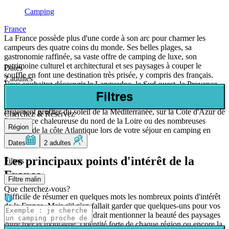
Camping
France
La France possède plus d'une corde à son arc pour charmer les
campeurs des quatre coins du monde. Ses belles plages, sa
gastronomie raffinée, sa vaste offre de camping de luxe, son
patrimoine culturel et architectural et ses paysages à couper le
Dates
souffle en font une destination très prisée, y compris des français.
2 adultes
Vous souhaitez découvrir le Languedoc, le Sud-ouest, la Provence
on encore la Bretagne ? Allcamps y recense pour vous les plus
Filtres
beaux campings offrant des prestations de qualité. De quoi
largement profiter du soleil de la Méditerranée, sur la Côte d'Azur de
Cherchez & Réservez
l'ambiance chaleureuse du nord de la Loire ou des nombreuses
Région
activités de la côte Atlantique lors de votre séjour en camping en
France.
Dates
2 adultes
Les principaux points d'intérêt de la
Filtres
France
Filtre malin
Que cherchez-vous?
Difficile de résumer en quelques mots les nombreux points d'intérêt
de la France. Mais s'il n'en fallait garder que quelques-uns pour vos
vacances en camping, il faudrait mentionner la beauté des paysages
entre mer et montagne, l'identité forte de chaque région ou encore la