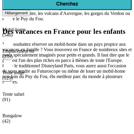
délicatesse des spécialités gastronomiques. Sans oublier bien sûr les
Cherchez
sites et villes incontournables que sont Toulouse, Bordeaux, Paris, la
Hébergement
Vallée de la Loire, les volcans d'Auvergne, les gorges du Verdon ou
encore le Puy du Fou.
Mobil-home
Des vacances en France pour les enfants
(546)
Vous souhaitez réserver un mobil-home dans un pays propice aux
vacances en famille ? Vous trouverez en France de nombreux sites et
Emplacement nu
parcs spécialement imaginés pour petits et grands. Il faut dire que le
(239)
pays est l'un des plus riches en parcs à thèmes de toute l'Europe.
Outre le traditionnel Disneyland Paris, vous aurez aussi l'occasion
de vous rendre au Futuroscope ou même de louer un mobil-home
Tente lodge
non loin du Puy du Fou, élu meilleur parc du monde à plusieurs
(129)
reprises.
Tente safari
(91)
Bungalow
(42)