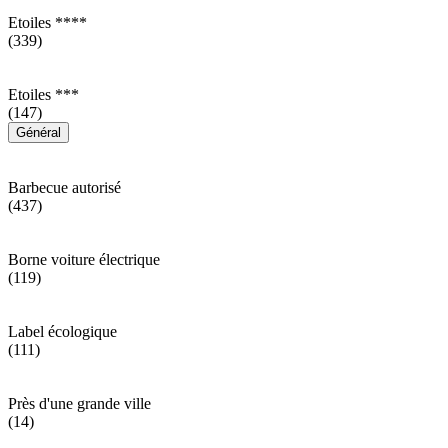
Etoiles ****
(339)
Etoiles ***
(147)
Général
Barbecue autorisé
(437)
Borne voiture électrique
(119)
Label écologique
(111)
Près d'une grande ville
(14)