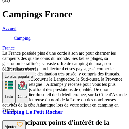
(61)
Campings France
Accueil
Camping
France
La France possède plus d'une corde à son arc pour charmer les
campeurs des quatre coins du monde. Ses belles plages, sa
gastronomie raffinée, sa vaste offre de camping de luxe, son
patrimoine culturel et architectural et ses paysages à couper le
612
résultats trouvés
souffle en font une destination très prisée, y compris des français.
Le plus populaire
Vous souhaitez découvrir le Languedoc, le Sud-ouest, la Provence
on encore la Bretagne ? Allcamps y recense pour vous les plus
beaux campings offrant des prestations de qualité. De quoi
largement profiter du soleil de la Méditerranée, sur la Côte d'Azur de
Liste
Carte
l'ambiance chaleureuse du nord de la Loire ou des nombreuses
activités de la côte Atlantique lors de votre séjour en camping en
France.
Camping Le Petit Rocher
Les principaux points d'intérêt de la
Ajouter