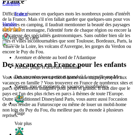
France
Camping
France
Difficile de résumer en quelques mots les nombreux points d'intérêt
de la France. Mais s'il n'en fallait garder que quelques-uns pour vos
Vendée
vacances en camping, il faudrait mentionner la beauté des paysages
entre mer et montagne, l'identité forte de chaque région ou encore la
délicatesse des spécialités gastronomiques. Sans oublier bien sûr les
Voir sur la carte
sites et villes incontournables que sont Toulouse, Bordeaux, Paris, la
Vallée de la Loire, les volcans d'Auvergne, les gorges du Verdon ou
encore le Puy du Fou.
Aventure et détente au bord de l'Atlantique
Des vacances en France pour les enfants
Piscine, plage et activités familiales
Des vacances pour petits et grands à Longeville-sur-Mer
Vous souhaitez réserver un mobil-home dans un pays propice aux
vacances en famille ? Vous trouverez en France de nombreux sites et
Nature, mer et moments de vacances inoubliables
parcs spécialement imaginés pour petits et grands. Il faut dire que le
pays est l'un des plus riches en parcs à thèmes de toute l'Europe.
Outre le traditionnel Disneyland Paris, vous aurez aussi l'occasion
de vous rendre au Futuroscope ou même de louer un mobil-home
non loin du Puy du Fou, élu meilleur parc du monde à plusieurs
Plage
reprises.
Voir plus