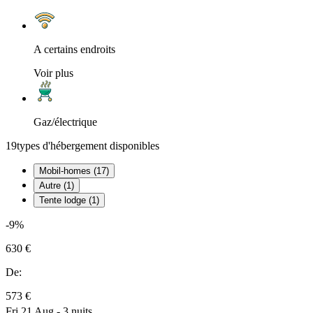
A certains endroits
Voir plus
Gaz/électrique
19
types d'hébergement disponibles
Mobil-homes (17)
Autre (1)
Tente lodge (1)
-9%
630 €
De:
573 €
Fri 21 Aug - 3 nuits,