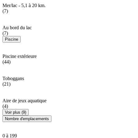
Mer/lac - 5,1 à 20 km.
(7)
Au bord du lac
(7)
Piscine
Piscine extérieure
(44)
Toboggans
(21)
Aire de jeux aquatique
(4)
Voir plus (9)
Nombre d'emplacements
0 à 199