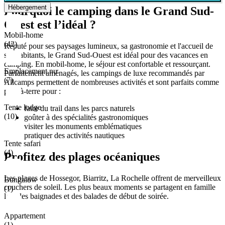
Hébergement
Pourquoi le camping dans le Grand Sud-
Ouest est l’idéal ?
Mobil-home
(42)
Réputé pour ses paysages lumineux, sa gastronomie et l'accueil de
ses habitants, le Grand Sud-Ouest est idéal pour des vacances en
camping. En mobil-home, le séjour est confortable et ressourçant.
Emplacement nu
Parfaitement aménagés, les campings de luxe recommandés par
(7)
Allcamps permettent de nombreuses activités et sont parfaits comme
pied-à-terre pour :
Tente lodge
faire du trail dans les parcs naturels
(10)
goûter à des spécialités gastronomiques
visiter les monuments emblématiques
pratiquer des activités nautiques
Tente safari
(4)
Profitez des plages océaniques
Les plages de Hossegor, Biarritz, La Rochelle offrent de merveilleux
Bungalow
couchers de soleil. Les plus beaux moments se partagent en famille
(1)
lors des baignades et des balades de début de soirée.
Appartement
(1)