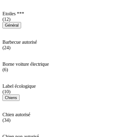
Etoiles ***
(12)
Général
Barbecue autorisé
(24)
Borne voiture électrique
(6)
Label écologique
(10)
Chiens
Chien autorisé
(34)
Chien non autorisé