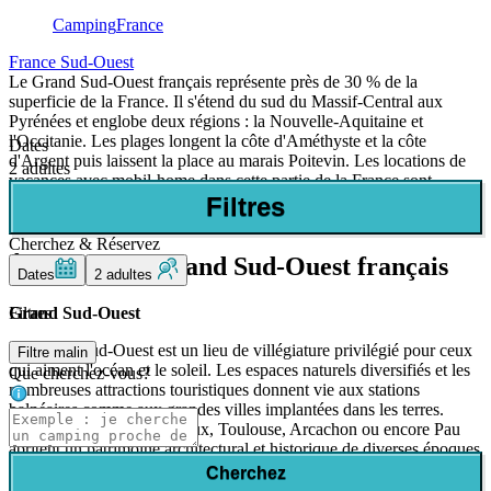
Camping
France
France Sud-Ouest
Le Grand Sud-Ouest français représente près de 30 % de la
superficie de la France. Il s'étend du sud du Massif-Central aux
Pyrénées et englobe deux régions : la Nouvelle-Aquitaine et
l'Occitanie. Les plages longent la côte d'Améthyste et la côte
Dates
d'Argent puis laissent la place au marais Poitevin. Les locations de
2 adultes
vacances avec mobil-home dans cette partie de la France sont
idéales pour un week-end comme pour un long séjour. Allcamps
Filtres
vous recommande les meilleurs sites de camping.
Cherchez & Réservez
À propos du Grand Sud-Ouest français
Dates
2 adultes
Filtres
Grand Sud-Ouest
Le Grand Sud-Ouest est un lieu de villégiature privilégié pour ceux
Filtre malin
qui aiment l'océan et le soleil. Les espaces naturels diversifiés et les
Que cherchez-vous?
nombreuses attractions touristiques donnent vie aux stations
balnéaires comme aux grandes villes implantées dans les terres.
Saint-Jean de Luz, Bordeaux, Toulouse, Arcachon ou encore Pau
abritent un patrimoine architectural et historique de diverses époques
et sont proches du littoral.
Cherchez