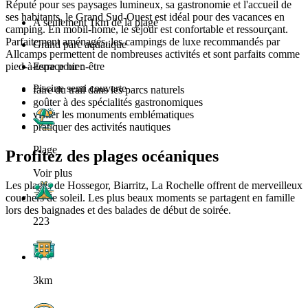
Réputé pour ses paysages lumineux, sa gastronomie et l'accueil de
ses habitants, le Grand Sud-Ouest est idéal pour des vacances en
A seulement 1km de la plage
camping. En mobil-home, le séjour est confortable et ressourçant.
Parfaitement aménagés, les campings de luxe recommandés par
Grand parc aquatique
Allcamps permettent de nombreuses activités et sont parfaits comme
pied-à-terre pour :
Espace bien-être
Piscine semi couverte
faire du trail dans les parcs naturels
goûter à des spécialités gastronomiques
visiter les monuments emblématiques
pratiquer des activités nautiques
Plage
Profitez des plages océaniques
Voir plus
Les plages de Hossegor, Biarritz, La Rochelle offrent de merveilleux
couchers de soleil. Les plus beaux moments se partagent en famille
lors des baignades et des balades de début de soirée.
223
3km