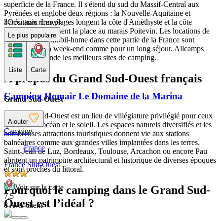
superficie de la France. Il s'étend du sud du Massif-Central aux
Pyrénées et englobe deux régions : la Nouvelle-Aquitaine et
l'Occitanie. Les plages longent la côte d'Améthyste et la côte
47
résultats trouvés
d'Argent puis laissent la place au marais Poitevin. Les locations de
Le plus populaire
vacances avec mobil-home dans cette partie de la France sont
idéales pour un week-end comme pour un long séjour. Allcamps
vous recommande les meilleurs sites de camping.
Liste
Carte
À propos du Grand Sud-Ouest français
Camping Homair Le Domaine de la Marina
Grand Sud-Ouest
Le Grand Sud-Ouest est un lieu de villégiature privilégié pour ceux
Ajouter
qui aiment l'océan et le soleil. Les espaces naturels diversifiés et les
Camping
nombreuses attractions touristiques donnent vie aux stations
balnéaires comme aux grandes villes implantées dans les terres.
France
Saint-Jean de Luz, Bordeaux, Toulouse, Arcachon ou encore Pau
abritent un patrimoine architectural et historique de diverses époques
France Sud-Ouest
et sont proches du littoral.
Voir sur la carte
Pourquoi le camping dans le Grand Sud-
7.5
Ouest est l’idéal ?
8 Avis client