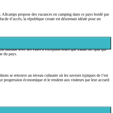
uvrir. Allcamps propose des vacances en camping dans ce pays bordé par
acile d’accès, la république croate est désormais idéale pour un
atisfaire les vacanciers. Vous attendent pour vos vacances en mobil-
oral dalmate avec ses villes d’exception telles que Zadar ou Split qui
ue du pays.
ions se retrouve au niveau culinaire où les saveurs typiques de l’est
ur progression économique et le rendent aux visiteurs par leur accueil