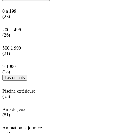
0 à 199
(23)
200 à 499
(26)
500 à 999
(21)
> 1000
(18)
Les enfants
Piscine extérieure
(53)
Aire de jeux
(81)
Animation la journée