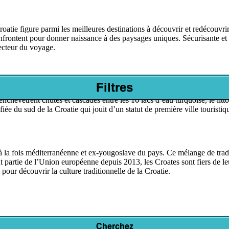
a Croatie figure parmi les meilleures destinations à découvrir et redéco
frontent pour donner naissance à des paysages uniques. Sécurisante et f
secteur du voyage.
Filtres
aditionnelle pour sa culture pleinement ancrée dans les Balkans, saura s
enchevêtrent chutes et cascades entre les 16 lacs d’eau turquoise, le litt
ée du sud de la Croatie qui jouit d’un statut de première ville touristiq
 la fois méditerranéenne et ex-yougoslave du pays. Ce mélange de tradit
nt partie de l’Union européenne depuis 2013, les Croates sont fiers de le
ur découvrir la culture traditionnelle de la Croatie.
Cherchez