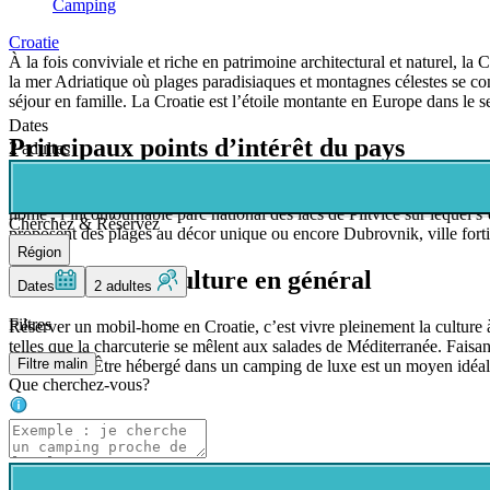
Camping
Croatie
À la fois conviviale et riche en patrimoine architectural et naturel, l
la mer Adriatique où plages paradisiaques et montagnes célestes se con
séjour en famille. La Croatie est l’étoile montante en Europe dans le 
Dates
Principaux points d’intérêt du pays
2 adultes
La Croatie, à la fois sauvage pour ses espaces naturels préservés et tr
home : l’incontournable parc national des lacs de Plitvice sur lequel s’
Cherchez & Réservez
proposent des plages au décor unique ou encore Dubrovnik, ville fortifi
Région
Nourriture et culture en général
Dates
2 adultes
Filtres
Réserver un mobil-home en Croatie, c’est vivre pleinement la culture à
telles que la charcuterie se mêlent aux salades de Méditerranée. Faisa
Filtre malin
chaleureux. Être hébergé dans un camping de luxe est un moyen idéal po
Que cherchez-vous?