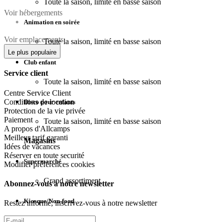
Toute la saison, limité en basse saison
Voir hébergements
Animation en soirée
Voir emplacements
Toute la saison, limité en basse saison
Le plus populaire
Club enfant
Service client
Toute la saison, limité en basse saison
Centre Service Client
Conditions de location
Disco pour enfants
Protection de la vie privée
Paiement
Toute la saison, limité en basse saison
A propos d'Allcamps
Meilleur tarif garanti
Magasins
Idées de vacances
Réserver en toute securité
Supermarché
Modifier préférences cookies
Grand assortiment
Abonnez-vous à notre newsletter
Kiosque/Non-food
Restez informé, inscrivez-vous à notre newsletter
Fruits et légumes