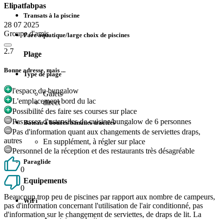
Elipatfabpas
Transats à la piscine
28 07 2025
Groupe d'amis
Parc aquatique/large choix de piscines
2.7
Plage
Bonne adresse, mais ...
Type de plage
l'espace du bungalow
Galets
L'emplacement bord du lac
direct
Possibilité des faire ses courses sur place
Pas assez d'ustensiles de cuisine/bungalow de 6 personnes
Bateau à bouées/bananes tractées
Pas d'information quant aux changements de serviettes draps,
autres
En supplément, à régler sur place
Personnel de la réception et des restaurants très désagréable
Paraglide
0
Equipements
0
Beaucoup trop peu de piscines par rapport aux nombre de campeurs,
WiFi
pas d'information concernant l'utilisation de l'air conditionné, pas
d'information sur le changement de serviettes, de draps de lit. La