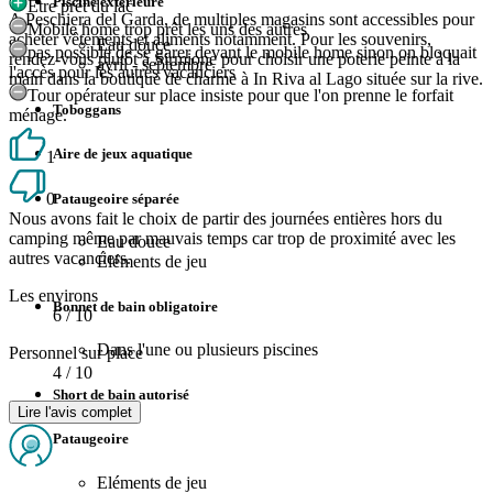
Piscine extérieure
Etre prêt du lac
A Peschiera del Garda, de multiples magasins sont accessibles pour
Mobile home trop prêt les uns des autres
acheter vêtements et aliments notamment. Pour les souvenirs,
Eau douce
pas possible de se garer devant le mobile home sinon on bloquait
rendez-vous plutôt à Sirmione pour choisir une poterie peinte à la
avril - septembre
l'accès pour les autres vacanciers
main dans la boutique de charme à In Riva al Lago située sur la rive.
Tour opérateur sur place insiste pour que l'on prenne le forfait
Toboggans
ménage.
Aire de jeux aquatique
1
0
Pataugeoire séparée
Nous avons fait le choix de partir des journées entières hors du
camping même par mauvais temps car trop de proximité avec les
Eau douce
autres vacanciers.
Éléments de jeu
Les environs
Bonnet de bain obligatoire
6
/ 10
Dans l'une ou plusieurs piscines
Personnel sur place
4
/ 10
Short de bain autorisé
Lire l'avis complet
Pataugeoire
Eléments de jeu