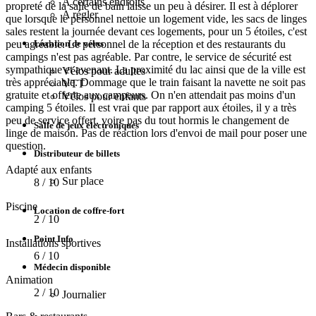
A certains endroits
propreté de la salle de bain laisse un peu à désirer. Il est à déplorer
A régler
que lorsque le personnel nettoie un logement vide, les sacs de linges
sales restent la journée devant ces logements, pour un 5 étoiles, c'est
Location de vélos
peu agréable. Le personnel de la réception et des restaurants du
campings n'est pas agréable. Par contre, le service de sécurité est
sympathique et avenant. La proximité du lac ainsi que de la ville est
Vélos pour adultes
très appréciable. Dommage que le train faisant la navette ne soit pas
VTT
gratuite et offerte aux campeurs. On n'en attendait pas moins d'un
Vélos pour enfants
camping 5 étoiles. Il est vrai que par rapport aux étoiles, il y a très
peu de service offert, voire pas du tout hormis le changement de
Salle de jeux électroniques
linge de maison. Pas de réaction lors d'envoi de mail pour poser une
question.
Distributeur de billets
Adapté aux enfants
Sur place
8
/ 10
Piscine
Location de coffre-fort
2
/ 10
Point Info
Installations sportives
6
/ 10
Médecin disponible
Animation
2
/ 10
Journalier