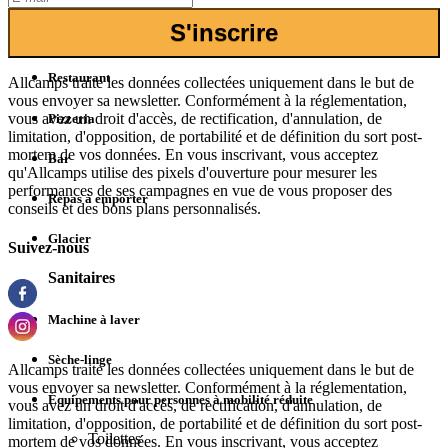
S'inscrire
Bars/Restaurants
Restaurant
Allcamps traite les données collectées uniquement dans le but de
vous envoyer sa newsletter. Conformément à la réglementation,
vous avez un droit d'accès, de rectification, d'annulation, de
Pizzeria
limitation, d'opposition, de portabilité et de définition du sort post-
mortem de vos données. En vous inscrivant, vous acceptez
Bar
qu'Allcamps utilise des pixels d'ouverture pour mesurer les
performances de ses campagnes en vue de vous proposer des
Repas à emporter
conseils et des bons plans personnalisés.
Glacier
Suivez-nous
Sanitaires
Machine à laver
Sèche-linge
Allcamps traite les données collectées uniquement dans le but de
vous envoyer sa newsletter. Conformément à la réglementation,
Équipements pour personnes à mobilité réduite
vous avez un droit d'accès, de rectification, d'annulation, de
limitation, d'opposition, de portabilité et de définition du sort post-
Toilettes
mortem de vos données. En vous inscrivant, vous acceptez