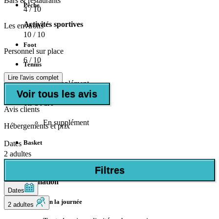
Bars & restaurants
Pêche
4
/ 10
Activités sportives
Les environs
10
/ 10
Foot
Personnel sur place
6
/ 10
Tennis
Lire l'avis complet
En supplément
Voir tous les avis
Tir-à-l'arc
Avis clients
En supplément
Hébergements et prix
Basket
Dates
2 adultes
Aquagym
Filtres
Animation
Dates
Animation la journée
2 adultes